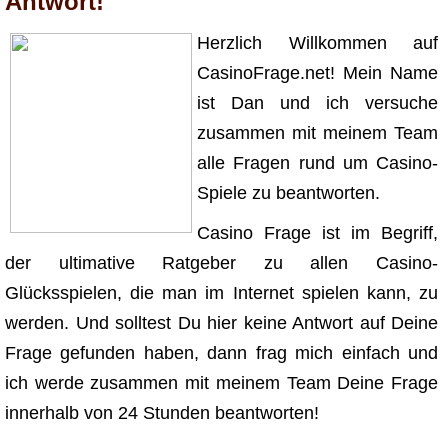
Antwort!
Herzlich Willkommen auf
CasinoFrage.net! Mein Name
ist Dan und ich versuche
zusammen mit meinem Team
alle Fragen rund um Casino-
Spiele zu beantworten.
Casino Frage ist im Begriff,
der ultimative Ratgeber zu allen Casino-
Glücksspielen, die man im Internet spielen kann, zu
werden. Und solltest Du hier keine Antwort auf Deine
Frage gefunden haben, dann frag mich einfach und
ich werde zusammen mit meinem Team Deine Frage
innerhalb von 24 Stunden beantworten!