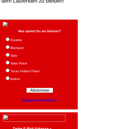
dem Laufenden zu bleiben!
Was spielst Du am liebsten?
Roulette
Blackjack
Slots
Video Poker
Texas Holdem Poker
Andere
Ergebnisse betrachten