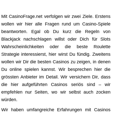
Mit CasinoFrage.net verfolgen wir zwei Ziele. Erstens
wollen wir hier alle Fragen rund um Casino-Spiele
beantworten. Egal ob Du kurz die Regeln von
Blackjack nachschlagen willst oder Dich für Slots
Wahrscheinlichkeiten oder die beste Roulette
Strategie interessierst, hier wirst Du fündig. Zweitens
wollen wir Dir die besten Casinos zu zeigen, in denen
Du online spielen kannst. Wir besprechen hier die
grössten Anbieter im Detail. Wir versichern Dir, dass
die hier aufgeführten Casinos seriös sind – wir
empfehlen nur Seiten, wo wir selbst auch zocken
würden.
Wir haben umfangreiche Erfahrungen mit Casinos