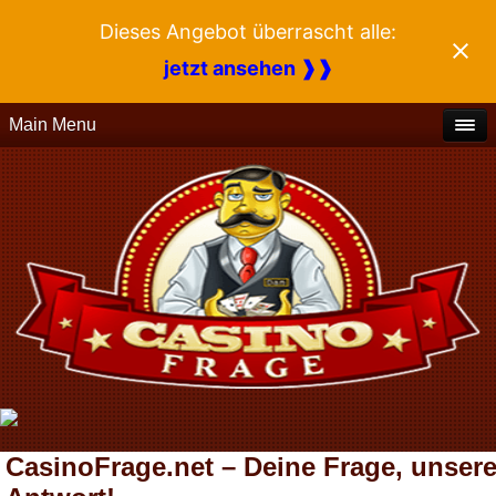
Dieses Angebot überrascht alle:
jetzt ansehen ❱❱
Main Menu
CasinoFrage.net – Deine Frage, unser