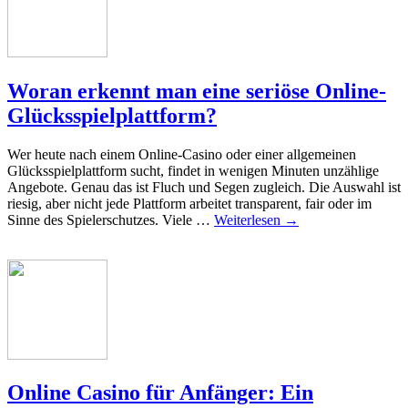
Woran erkennt man eine seriöse Online-
Glücksspielplattform?
Wer heute nach einem Online-Casino oder einer allgemeinen
Glücksspielplattform sucht, findet in wenigen Minuten unzählige
Angebote. Genau das ist Fluch und Segen zugleich. Die Auswahl ist
riesig, aber nicht jede Plattform arbeitet transparent, fair oder im
Sinne des Spielerschutzes. Viele …
Weiterlesen
→
Online Casino für Anfänger: Ein