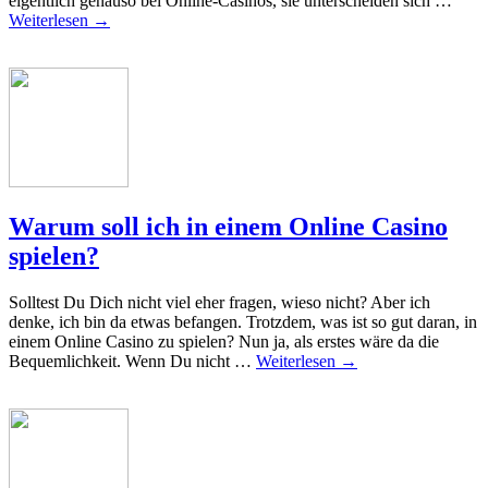
eigentlich genauso bei Online-Casinos, sie unterscheiden sich …
Weiterlesen
→
Warum soll ich in einem Online Casino
spielen?
Solltest Du Dich nicht viel eher fragen, wieso nicht? Aber ich
denke, ich bin da etwas befangen. Trotzdem, was ist so gut daran, in
einem Online Casino zu spielen? Nun ja, als erstes wäre da die
Bequemlichkeit. Wenn Du nicht …
Weiterlesen
→