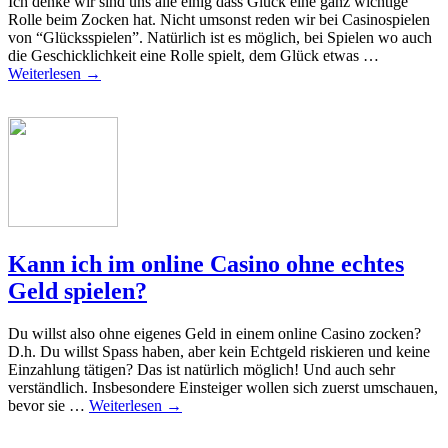
Ich denke wir sind uns alle einig dass Glück eine ganz wichtige
Rolle beim Zocken hat. Nicht umsonst reden wir bei Casinospielen
von “Glücksspielen”. Natürlich ist es möglich, bei Spielen wo auch
die Geschicklichkeit eine Rolle spielt, dem Glück etwas …
Weiterlesen
→
Kann ich im online Casino ohne echtes
Geld spielen?
Du willst also ohne eigenes Geld in einem online Casino zocken?
D.h. Du willst Spass haben, aber kein Echtgeld riskieren und keine
Einzahlung tätigen? Das ist natürlich möglich! Und auch sehr
verständlich. Insbesondere Einsteiger wollen sich zuerst umschauen,
bevor sie …
Weiterlesen
→