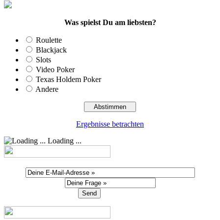
Was spielst Du am liebsten?
Roulette
Blackjack
Slots
Video Poker
Texas Holdem Poker
Andere
Ergebnisse betrachten
Loading ...