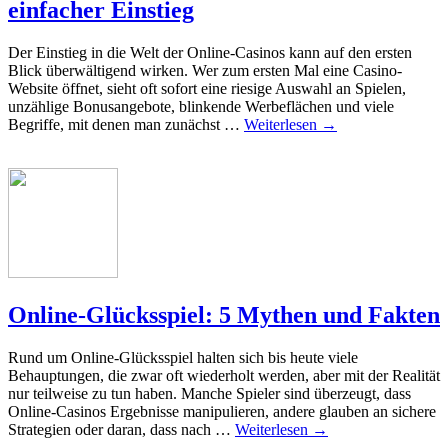
einfacher Einstieg
Der Einstieg in die Welt der Online-Casinos kann auf den ersten
Blick überwältigend wirken. Wer zum ersten Mal eine Casino-
Website öffnet, sieht oft sofort eine riesige Auswahl an Spielen,
unzählige Bonusangebote, blinkende Werbeflächen und viele
Begriffe, mit denen man zunächst …
Weiterlesen
→
Online-Glücksspiel: 5 Mythen und Fakten
Rund um Online-Glücksspiel halten sich bis heute viele
Behauptungen, die zwar oft wiederholt werden, aber mit der Realität
nur teilweise zu tun haben. Manche Spieler sind überzeugt, dass
Online-Casinos Ergebnisse manipulieren, andere glauben an sichere
Strategien oder daran, dass nach …
Weiterlesen
→