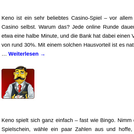
Was ist Keno?
Keno ist ein sehr beliebtes Casino-Spiel – vor allem
Casino selbst. Warum das? Jede online Runde dauer
etwa eine halbe Minute, und die Bank hat dabei einen V
von rund 30%. Mit einem solchen Hausvorteil ist es nat
…
Weiterlesen
→
Wie spielt man Live Keno?
Keno spielt sich ganz einfach – fast wie Bingo. Nimm
Spielschein, wähle ein paar Zahlen aus und hoffe,