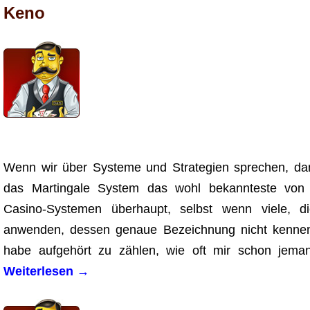
Keno
Keno spielen mit dem Martingale System
Wenn wir über Systeme und Strategien sprechen, dan
das Martingale System das wohl bekannteste von 
Casino-Systemen überhaupt, selbst wenn viele, d
anwenden, dessen genaue Bezeichnung nicht kennen
habe aufgehört zu zählen, wie oft mir schon jem
Weiterlesen
→