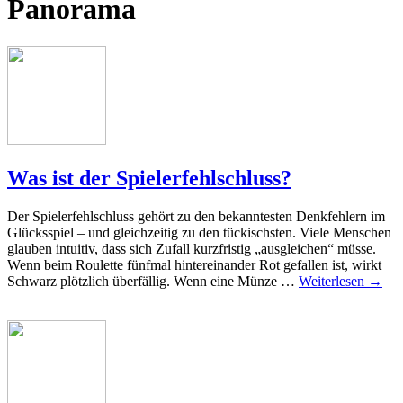
Panorama
Was ist der Spielerfehlschluss?
Der Spielerfehlschluss gehört zu den bekanntesten Denkfehlern im
Glücksspiel – und gleichzeitig zu den tückischsten. Viele Menschen
glauben intuitiv, dass sich Zufall kurzfristig „ausgleichen“ müsse.
Wenn beim Roulette fünfmal hintereinander Rot gefallen ist, wirkt
Schwarz plötzlich überfällig. Wenn eine Münze …
Weiterlesen
→