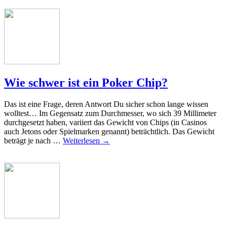
Wie schwer ist ein Poker Chip?
Das ist eine Frage, deren Antwort Du sicher schon lange wissen
wolltest… Im Gegensatz zum Durchmesser, wo sich 39 Millimeter
durchgesetzt haben, variiert das Gewicht von Chips (in Casinos
auch Jetons oder Spielmarken genannt) beträchtlich. Das Gewicht
beträgt je nach …
Weiterlesen
→