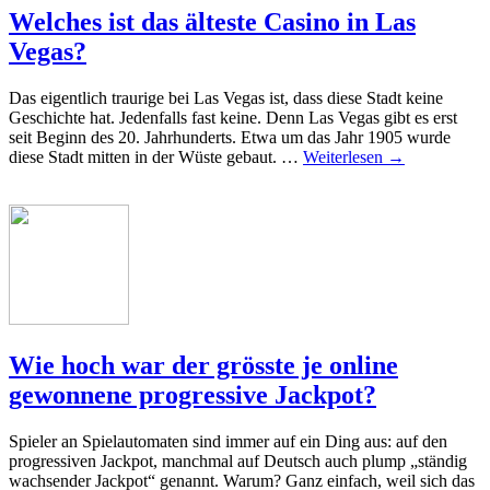
Welches ist das älteste Casino in Las
Vegas?
Das eigentlich traurige bei Las Vegas ist, dass diese Stadt keine
Geschichte hat. Jedenfalls fast keine. Denn Las Vegas gibt es erst
seit Beginn des 20. Jahrhunderts. Etwa um das Jahr 1905 wurde
diese Stadt mitten in der Wüste gebaut. …
Weiterlesen
→
Wie hoch war der grösste je online
gewonnene progressive Jackpot?
Spieler an Spielautomaten sind immer auf ein Ding aus: auf den
progressiven Jackpot, manchmal auf Deutsch auch plump „ständig
wachsender Jackpot“ genannt. Warum? Ganz einfach, weil sich das