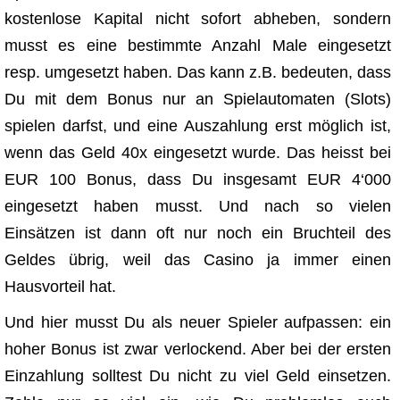
kostenlose Kapital nicht sofort abheben, sondern
musst es eine bestimmte Anzahl Male eingesetzt
resp. umgesetzt haben. Das kann z.B. bedeuten, dass
Du mit dem Bonus nur an Spielautomaten (Slots)
spielen darfst, und eine Auszahlung erst möglich ist,
wenn das Geld 40x eingesetzt wurde. Das heisst bei
EUR 100 Bonus, dass Du insgesamt EUR 4‘000
eingesetzt haben musst. Und nach so vielen
Einsätzen ist dann oft nur noch ein Bruchteil des
Geldes übrig, weil das Casino ja immer einen
Hausvorteil hat.
Und hier musst Du als neuer Spieler aufpassen: ein
hoher Bonus ist zwar verlockend. Aber bei der ersten
Einzahlung solltest Du nicht zu viel Geld einsetzen.