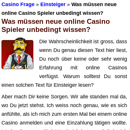
Casino Frage
»
Einsteiger
»
Was müssen neue
online Casino Spieler unbedingt wissen?
Was müssen neue online Casino
Spieler unbedingt wissen?
Die Wahrscheinlichkeit ist gross, dass
wenn Du genau diesen Text hier liest,
Du noch über keine oder sehr wenig
Erfahrung mit online Casinos
verfügst. Warum solltest Du sonst
einen solchen Text für Einsteiger lesen?
Aber mach Dir keine Sorgen. Wir alle standen mal da,
wo Du jetzt stehst. Ich weiss noch genau, wie es sich
anfühlte, als ich mich zum ersten Mal bei einem online
Casino anmelden und eine Einzahlung tätigen wollte.