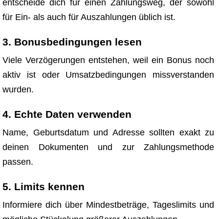
entscheide dich für einen Zahlungsweg, der sowohl
für Ein- als auch für Auszahlungen üblich ist.
3. Bonusbedingungen lesen
Viele Verzögerungen entstehen, weil ein Bonus noch
aktiv ist oder Umsatzbedingungen missverstanden
wurden.
4. Echte Daten verwenden
Name, Geburtsdatum und Adresse sollten exakt zu
deinen Dokumenten und zur Zahlungsmethode
passen.
5. Limits kennen
Informiere dich über Mindestbeträge, Tageslimits und