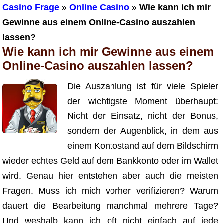
Casino Frage
»
Online Casino
»
Wie kann ich mir
Gewinne aus einem Online-Casino auszahlen
lassen?
Wie kann ich mir Gewinne aus einem
Online-Casino auszahlen lassen?
Die Auszahlung ist für viele Spieler
der wichtigste Moment überhaupt:
Nicht der Einsatz, nicht der Bonus,
sondern der Augenblick, in dem aus
einem Kontostand auf dem Bildschirm
wieder echtes Geld auf dem Bankkonto oder im Wallet
wird. Genau hier entstehen aber auch die meisten
Fragen. Muss ich mich vorher verifizieren? Warum
dauert die Bearbeitung manchmal mehrere Tage?
Und weshalb kann ich oft nicht einfach auf jede