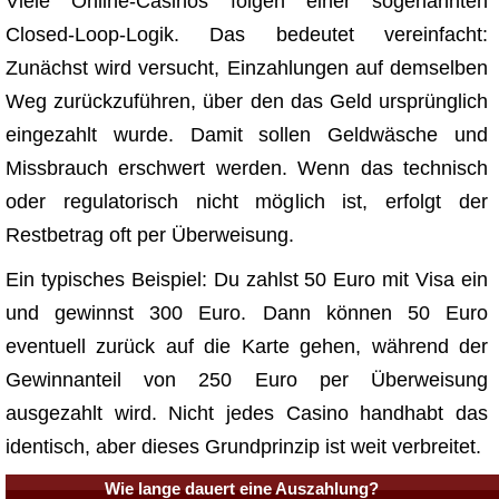
Viele Online-Casinos folgen einer sogenannten
Closed-Loop-Logik. Das bedeutet vereinfacht:
Zunächst wird versucht, Einzahlungen auf demselben
Weg zurückzuführen, über den das Geld ursprünglich
eingezahlt wurde. Damit sollen Geldwäsche und
Missbrauch erschwert werden. Wenn das technisch
oder regulatorisch nicht möglich ist, erfolgt der
Restbetrag oft per Überweisung.
Ein typisches Beispiel: Du zahlst 50 Euro mit Visa ein
und gewinnst 300 Euro. Dann können 50 Euro
eventuell zurück auf die Karte gehen, während der
Gewinnanteil von 250 Euro per Überweisung
ausgezahlt wird. Nicht jedes Casino handhabt das
identisch, aber dieses Grundprinzip ist weit verbreitet.
Wie lange dauert eine Auszahlung?