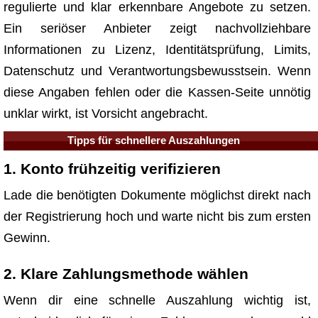
regulierte und klar erkennbare Angebote zu setzen.
Ein seriöser Anbieter zeigt nachvollziehbare
Informationen zu Lizenz, Identitätsprüfung, Limits,
Datenschutz und Verantwortungsbewusstsein. Wenn
diese Angaben fehlen oder die Kassen-Seite unnötig
unklar wirkt, ist Vorsicht angebracht.
Tipps für schnellere Auszahlungen
1. Konto frühzeitig verifizieren
Lade die benötigten Dokumente möglichst direkt nach
der Registrierung hoch und warte nicht bis zum ersten
Gewinn.
2. Klare Zahlungsmethode wählen
Wenn dir eine schnelle Auszahlung wichtig ist,