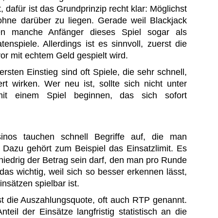
 dafür ist das Grundprinzip recht klar: Möglichst
ne darüber zu liegen. Gerade weil Blackjack
en manche Anfänger dieses Spiel sogar als
nspiele. Allerdings ist es sinnvoll, zuerst die
or mit echtem Geld gespielt wird.
rsten Einstieg sind oft Spiele, die sehr schnell,
rt wirken. Wer neu ist, sollte sich nicht unter
it einem Spiel beginnen, das sich sofort
htigsten Begriffe verstehen
sinos tauchen schnell Begriffe auf, die man
 Dazu gehört zum Beispiel das Einsatzlimit. Es
niedrig der Betrag sein darf, den man pro Runde
das wichtig, weil sich so besser erkennen lässt,
insätzen spielbar ist.
 ist die Auszahlungsquote, oft auch RTP genannt.
teil der Einsätze langfristig statistisch an die