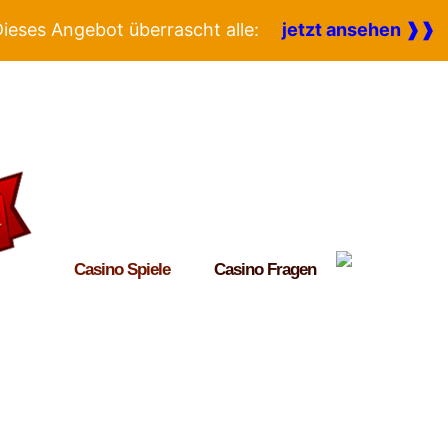
ieses Angebot überrascht alle:
jetzt ansehen ❱❱
Casino Spiele
Casino Fragen