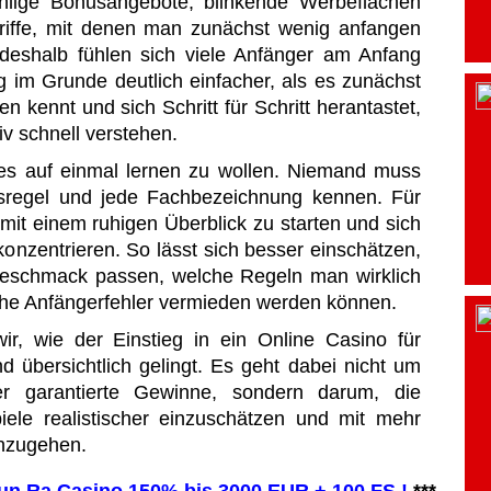
ählige Bonusangebote, blinkende Werbeflächen
riffe, mit denen man zunächst wenig anfangen
deshalb fühlen sich viele Anfänger am Anfang
eg im Grunde deutlich einfacher, als es zunächst
n kennt und sich Schritt für Schritt herantastet,
iv schnell verstehen.
alles auf einmal lernen zu wollen. Niemand muss
usregel und jede Fachbezeichnung kennen. Für
, mit einem ruhigen Überblick zu starten und sich
konzentrieren. So lässt sich besser einschätzen,
eschmack passen, welche Regeln man wirklich
sche Anfängerfehler vermieden werden können.
ir, wie der Einstieg in ein Online Casino für
d übersichtlich gelingt. Es geht dabei nicht um
er garantierte Gewinne, sondern darum, die
ele realistischer einzuschätzen und mit mehr
nzugehen.
mun Ra Casino 150% bis 3000 EUR + 100 FS !
***