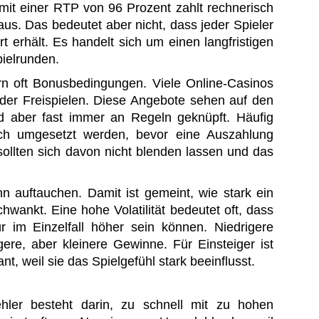
l mit einer RTP von 96 Prozent zahlt rechnerisch
us. Das bedeutet aber nicht, dass jeder Spieler
 erhält. Es handelt sich um einen langfristigen
pielrunden.
n oft Bonusbedingungen. Viele Online-Casinos
der Freispielen. Diese Angebote sehen auf den
ind aber fast immer an Regeln geknüpft. Häufig
h umgesetzt werden, bevor eine Auszahlung
sollten sich davon nicht blenden lassen und das
ann auftauchen. Damit ist gemeint, wie stark ein
hwankt. Eine hohe Volatilität bedeutet oft, dass
ür im Einzelfall höher sein können. Niedrigere
igere, aber kleinere Gewinne. Für Einsteiger ist
t, weil sie das Spielgefühl stark beeinflusst.
Einsätze am Anfang sinnvoll sind
ehler besteht darin, zu schnell mit zu hohen