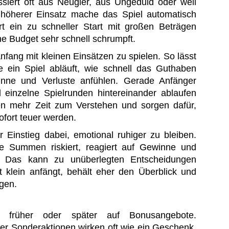
ssiert oft aus Neugier, aus Ungeduld oder weil
 höherer Einsatz mache das Spiel automatisch
hrt ein zu schneller Start mit großen Beträgen
ne Budget sehr schnell schrumpft.
Anfang mit kleinen Einsätzen zu spielen. So lässt
 ein Spiel abläuft, wie schnell das Guthaben
nne und Verluste anfühlen. Gerade Anfänger
l einzelne Spielrunden hintereinander ablaufen
en mehr Zeit zum Verstehen und sorgen dafür,
ofort teuer werden.
r Einstieg dabei, emotional ruhiger zu bleiben.
e Summen riskiert, reagiert auf Gewinne und
er. Das kann zu unüberlegten Entscheidungen
klein anfängt, behält eher den Überblick und
ngen.
gebote richtig einordnen
t früher oder später auf Bonusangebote.
der Sonderaktionen wirken oft wie ein Geschenk.