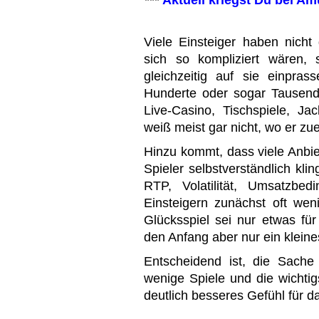
Warum Online-Casino
Viele Einsteiger haben nicht
sich so kompliziert wären, 
gleichzeitig auf sie einpras
Hunderte oder sogar Tausend
Live-Casino, Tischspiele, Ja
weiß meist gar nicht, wo er zuer
Hinzu kommt, dass viele Anbiet
Spieler selbstverständlich kli
RTP, Volatilität, Umsatzbed
Einsteigern zunächst oft we
Glücksspiel sei nur etwas für
den Anfang aber nur ein klein
Entscheidend ist, die Sache
wenige Spiele und die wichtigs
deutlich besseres Gefühl für 