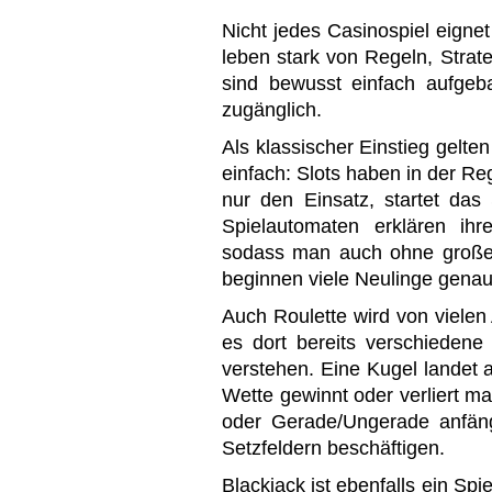
Welche Casinospiele
Nicht jedes Casinospiel eignet
leben stark von Regeln, Strat
sind bewusst einfach aufgeba
zugänglich.
Als klassischer Einstieg gelte
einfach: Slots haben in der Re
nur den Einsatz, startet das
Spielautomaten erklären ihr
sodass man auch ohne große 
beginnen viele Neulinge genau
Auch Roulette wird von viele
es dort bereits verschiedene 
verstehen. Eine Kugel landet a
Wette gewinnt oder verliert 
oder Gerade/Ungerade anfäng
Setzfeldern beschäftigen.
Blackjack ist ebenfalls ein Spi