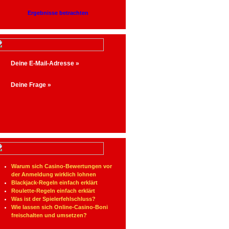
Ergebnisse betrachten
Warum sich Casino-Bewertungen vor
der Anmeldung wirklich lohnen
Blackjack-Regeln einfach erklärt
Roulette-Regeln einfach erklärt
Was ist der Spielerfehlschluss?
Wie lassen sich Online-Casino-Boni
freischalten und umsetzen?