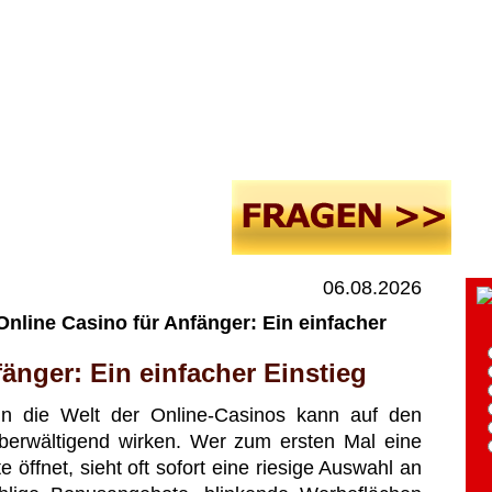
06.08.2026
Online Casino für Anfänger: Ein einfacher
änger: Ein einfacher Einstieg
 in die Welt der Online-Casinos kann auf den
überwältigend wirken. Wer zum ersten Mal eine
 öffnet, sieht oft sofort eine riesige Auswahl an