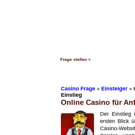
Casino Frage
»
Einsteiger
»
Einstieg
Online Casino für Anf
Der Einstieg
ersten Blick 
Casino-Website