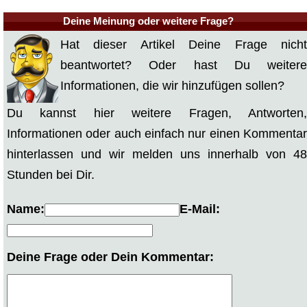
Deine Meinung oder weitere Frage?
Hat dieser Artikel Deine Frage nicht
beantwortet? Oder hast Du weitere
Informationen, die wir hinzufügen sollen?
Du kannst hier weitere Fragen, Antworten,
Informationen oder auch einfach nur einen Kommentar
hinterlassen und wir melden uns innerhalb von 48
Stunden bei Dir.
Name:
E-Mail:
Deine Frage oder Dein Kommentar: