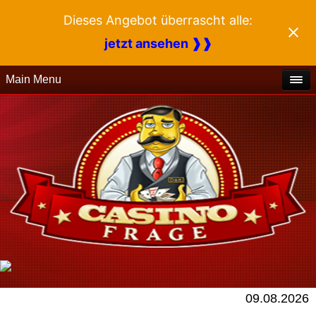
Dieses Angebot überrascht alle:
jetzt ansehen ❱❱
Main Menu
09.08.2026