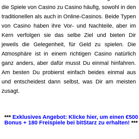
die Spiele von Casino zu Casino häufig, sowohl in den
traditionellen als auch in Online-Casinos. Beide Typen
von Casino haben ihre Vor- und Nachteile, aber im
Kern verfolgen sie das selbe Ziel und bieten Dir
jeweils die Gelegenheit, für Geld zu spielen. Die
Atmosphäre ist in einem richtigen Casino natürlich
ganz anders, aber dafür musst Du einmal hinfahren.
Am besten Du probierst einfach beides einmal aus
und entscheidest dann selbst, was Dir am meisten
zusagt.
***
Exklusives Angebot: Klicke hier, um einen €500
Bonus + 180 Freispiele bei bitStarz zu erhalten!
***