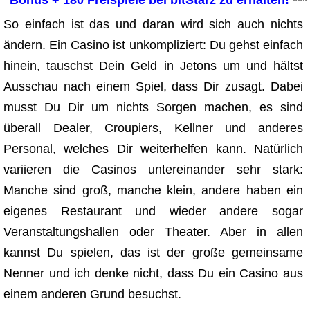
So einfach ist das und daran wird sich auch nichts
ändern. Ein Casino ist unkompliziert: Du gehst einfach
hinein, tauschst Dein Geld in Jetons um und hältst
Ausschau nach einem Spiel, dass Dir zusagt. Dabei
musst Du Dir um nichts Sorgen machen, es sind
überall Dealer, Croupiers, Kellner und anderes
Personal, welches Dir weiterhelfen kann. Natürlich
variieren die Casinos untereinander sehr stark:
Manche sind groß, manche klein, andere haben ein
eigenes Restaurant und wieder andere sogar
Veranstaltungshallen oder Theater. Aber in allen
kannst Du spielen, das ist der große gemeinsame
Nenner und ich denke nicht, dass Du ein Casino aus
einem anderen Grund besuchst.