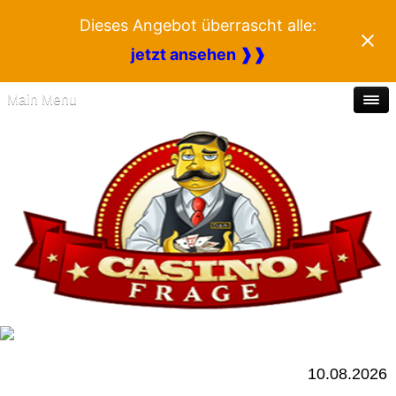
Dieses Angebot überrascht alle:
jetzt ansehen ❱❱
Main Menu
10.08.2026