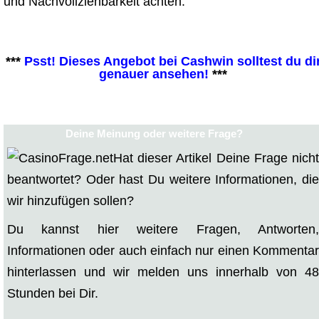
und Nachvollziehbarkeit achten.
***
Psst! Dieses Angebot bei Cashwin solltest du di
genauer ansehen!
***
Deine Meinung oder weitere Frage?
Hat dieser Artikel Deine Frage nicht
beantwortet? Oder hast Du weitere Informationen, die
wir hinzufügen sollen?
Du kannst hier weitere Fragen, Antworten,
Informationen oder auch einfach nur einen Kommentar
hinterlassen und wir melden uns innerhalb von 48
Stunden bei Dir.