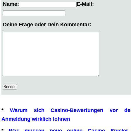
Name:
E-Mail:
Deine Frage oder Dein Kommentar:
Ähnliche Fragen:
*
Warum sich Casino-Bewertungen vor de
Anmeldung wirklich lohnen
*
Was müssen neue online Casino Spieler