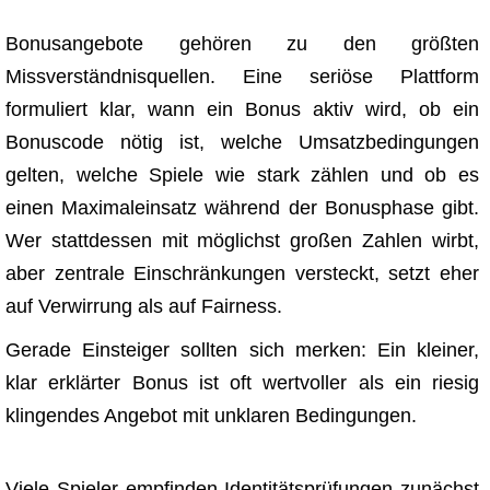
3. Verständliche Bonusbedingungen
Bonusangebote gehören zu den größten
Missverständnisquellen. Eine seriöse Plattform
formuliert klar, wann ein Bonus aktiv wird, ob ein
Bonuscode nötig ist, welche Umsatzbedingungen
gelten, welche Spiele wie stark zählen und ob es
einen Maximaleinsatz während der Bonusphase gibt.
Wer stattdessen mit möglichst großen Zahlen wirbt,
aber zentrale Einschränkungen versteckt, setzt eher
auf Verwirrung als auf Fairness.
Gerade Einsteiger sollten sich merken: Ein kleiner,
klar erklärter Bonus ist oft wertvoller als ein riesig
klingendes Angebot mit unklaren Bedingungen.
4. Saubere Verifizierung statt blinder Sofortfreigabe
Viele Spieler empfinden Identitätsprüfungen zunächst