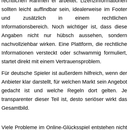
rechtlichen Rahmen er arbeitet. Lizenzinformationen
sollten leicht auffindbar sein, idealerweise im Footer
und zusätzlich in einem rechtlichen
Informationsbereich. Noch wichtiger ist, dass diese
Angaben nicht nur hübsch aussehen, sondern
nachvollziehbar wirken. Eine Plattform, die rechtliche
Informationen versteckt oder schwammig formuliert,
startet direkt mit einem Vertrauensproblem.
Für deutsche Spieler ist außerdem hilfreich, wenn der
Anbieter klar darstellt, für welchen Markt sein Angebot
gedacht ist und welche Regeln dort gelten. Je
transparenter dieser Teil ist, desto seriöser wirkt das
Gesamtbild.
2. Transparente Einzahlungs- und Auszahlungsbedingungen
Viele Probleme im Online-Glücksspiel entstehen nicht