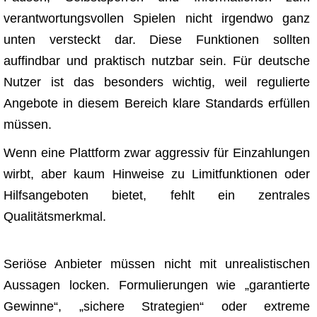
verantwortungsvollen Spielen nicht irgendwo ganz
unten versteckt dar. Diese Funktionen sollten
auffindbar und praktisch nutzbar sein. Für deutsche
Nutzer ist das besonders wichtig, weil regulierte
Angebote in diesem Bereich klare Standards erfüllen
müssen.
Wenn eine Plattform zwar aggressiv für Einzahlungen
wirbt, aber kaum Hinweise zu Limitfunktionen oder
Hilfsangeboten bietet, fehlt ein zentrales
Qualitätsmerkmal.
8. Keine übertriebenen Werbeversprechen
Seriöse Anbieter müssen nicht mit unrealistischen
Aussagen locken. Formulierungen wie „garantierte
Gewinne“, „sichere Strategien“ oder extreme