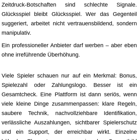
Zeitdruck-Botschaften sind schlechte Signale.
Glücksspiel bleibt Glücksspiel. Wer das Gegenteil
suggeriert, arbeitet nicht vertrauensbildend, sondern
manipulativ.
Ein professioneller Anbieter darf werben – aber eben
ohne irreführende Überhöhung.
9. Gute Gesamtwirkung statt einzelner Blendpunkte
Viele Spieler schauen nur auf ein Merkmal: Bonus,
Spielezahl oder Zahlungslogo. Besser ist ein
Gesamtcheck. Eine Plattform ist dann seriös, wenn
viele kleine Dinge zusammenpassen: klare Regeln,
saubere Technik, nachvollziehbare Identifikation,
verlässliche Auszahlungen, sichtbarer Spielerschutz
und ein Support, der erreichbar wirkt. Einzelne