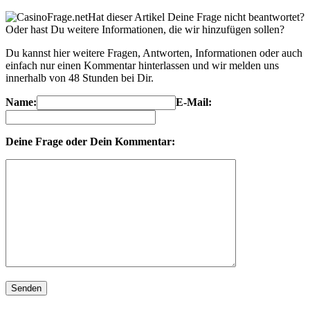
Hat dieser Artikel Deine Frage nicht beantwortet?
Oder hast Du weitere Informationen, die wir hinzufügen sollen?
Du kannst hier weitere Fragen, Antworten, Informationen oder auch
einfach nur einen Kommentar hinterlassen und wir melden uns
innerhalb von 48 Stunden bei Dir.
Name:
E-Mail:
Deine Frage oder Dein Kommentar: