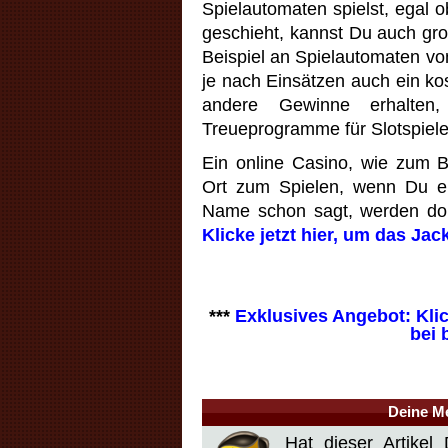
Spielautomaten spielst, egal o
geschieht, kannst Du auch gro
Beispiel an Spielautomaten v
je nach Einsätzen auch ein k
andere Gewinne erhalten
Treueprogramme für Slotspiele
Ein online Casino, wie zum Be
Ort zum Spielen, wenn Du ein
Name schon sagt, werden dor
Klicke jetzt hier, um das Ja
***
Exklusives Angebot: Klic
bei 
Deine Me
Hat dieser Artikel