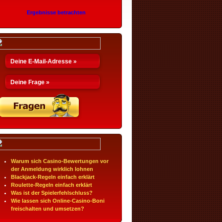
Ergebnisse betrachten
Warum sich Casino-Bewertungen vor
der Anmeldung wirklich lohnen
Blackjack-Regeln einfach erklärt
Roulette-Regeln einfach erklärt
Was ist der Spielerfehlschluss?
Wie lassen sich Online-Casino-Boni
freischalten und umsetzen?