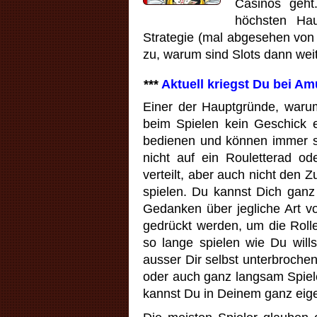
Casinos geht
höchsten Hau
Strategie (mal abgesehen von
zu, warum sind Slots dann weit
***
Aktuell kriegst Du bei A
Einer der Hauptgründe, warum
beim Spielen kein Geschick er
bedienen und können immer sc
nicht auf ein Rouletterad o
verteilt, aber auch nicht den 
spielen. Du kannst Dich ganz
Gedanken über jegliche Art v
gedrückt werden, um die Roll
so lange spielen wie Du will
ausser Dir selbst unterbroche
oder auch ganz langsam Spiele
kannst Du in Deinem ganz eig