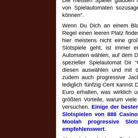
Die meisten Spieler glauben o
von Spielautomaten sozusag
können”.
Wenn Du Dich an einem Blac
Regel einen leeren Platz finde
hier meistens nicht eine g
Slotspiele geht, ist immer 
Automaten wählen, auf dem Du
spezieller Spielautomat Dir 
diesen auswählen und mit d
zudem auch progressive Jac
lediglich fünfzig Cent kannst
Euro erhalten, was wirklich u
größten Vorteile, warum viel
versuchen.
Einige der beste
Slotspielen von 888 Casino
Moolah progressive Slo
empfehlenswert
.