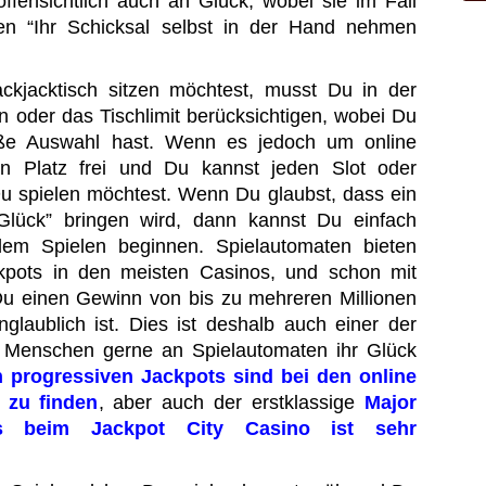
ffensichtlich auch an Glück, wobei sie im Fall
en “Ihr Schicksal selbst in der Hand nehmen
kjacktisch sitzen möchtest, musst Du in der
n oder das Tischlimit berücksichtigen, wobei Du
roße Auswahl hast. Wenn es jedoch um online
ein Platz frei und Du kannst jeden Slot oder
 spielen möchtest. Wenn Du glaubst, dass ein
“Glück” bringen wird, dann kannst Du einfach
em Spielen beginnen. Spielautomaten bieten
kpots in den meisten Casinos, und schon mit
 Du einen Gewinn von bis zu mehreren Millionen
nglaublich ist. Dies ist deshalb auch einer der
e Menschen gerne an Spielautomaten ihr Glück
n progressiven Jackpots sind bei den online
 zu finden
, aber auch der erstklassige
Major
ts beim Jackpot City Casino ist sehr