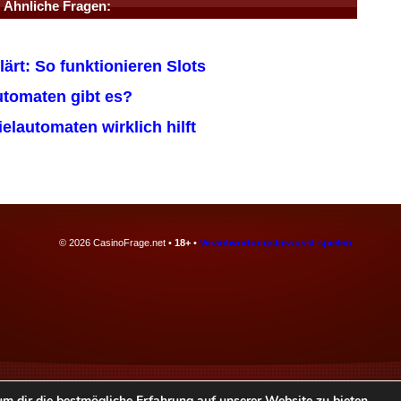
Ähnliche Fragen:
ärt: So funktionieren Slots
utomaten gibt es?
ielautomaten wirklich hilft
© 2026 CasinoFrage.net •
18+
•
Verantwortungsbewusst spielen
m dir die bestmögliche Erfahrung auf unserer Website zu bieten.