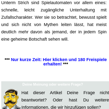
Unterm Strich sind Spielautomaten vor allem eines:
schnelle, leicht zugängliche Unterhaltung mit
Zufallscharakter. Wer sie so betrachtet, bewusst spielt
und sich nicht von Mythen leiten lässt, hat meist
deutlich mehr davon als jemand, der in jedem Spin
eine geheime Botschaft sehen will.
***
Nur kurze Zeit: Hier klicken und 180 Freispiele
erhalten!
***
Deine Meinung oder weitere Frage?
Hat dieser Artikel Deine Frage nicht
beantwortet? Oder hast Du weitere
Informationen, die wir hinzufügen sollen?