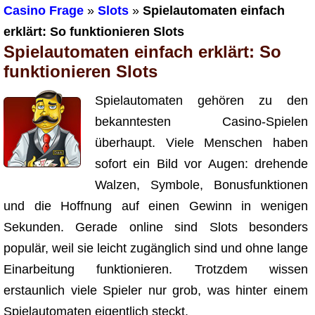
Casino Frage
»
Slots
»
Spielautomaten einfach
erklärt: So funktionieren Slots
Spielautomaten einfach erklärt: So
funktionieren Slots
Spielautomaten gehören zu den
bekanntesten Casino-Spielen
überhaupt. Viele Menschen haben
sofort ein Bild vor Augen: drehende
Walzen, Symbole, Bonusfunktionen
und die Hoffnung auf einen Gewinn in wenigen
Sekunden. Gerade online sind Slots besonders
populär, weil sie leicht zugänglich sind und ohne lange
Einarbeitung funktionieren. Trotzdem wissen
erstaunlich viele Spieler nur grob, was hinter einem
Spielautomaten eigentlich steckt.