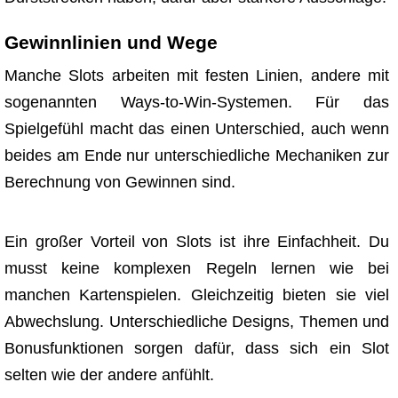
Gewinnlinien und Wege
Manche Slots arbeiten mit festen Linien, andere mit
sogenannten Ways-to-Win-Systemen. Für das
Spielgefühl macht das einen Unterschied, auch wenn
beides am Ende nur unterschiedliche Mechaniken zur
Berechnung von Gewinnen sind.
Warum Spielautomaten so beliebt sind
Ein großer Vorteil von Slots ist ihre Einfachheit. Du
musst keine komplexen Regeln lernen wie bei
manchen Kartenspielen. Gleichzeitig bieten sie viel
Abwechslung. Unterschiedliche Designs, Themen und
Bonusfunktionen sorgen dafür, dass sich ein Slot
selten wie der andere anfühlt.