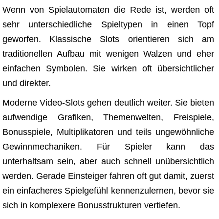
Wenn von Spielautomaten die Rede ist, werden oft
sehr unterschiedliche Spieltypen in einen Topf
geworfen. Klassische Slots orientieren sich am
traditionellen Aufbau mit wenigen Walzen und eher
einfachen Symbolen. Sie wirken oft übersichtlicher
und direkter.
Moderne Video-Slots gehen deutlich weiter. Sie bieten
aufwendige Grafiken, Themenwelten, Freispiele,
Bonusspiele, Multiplikatoren und teils ungewöhnliche
Gewinnmechaniken. Für Spieler kann das
unterhaltsam sein, aber auch schnell unübersichtlich
werden. Gerade Einsteiger fahren oft gut damit, zuerst
ein einfacheres Spielgefühl kennenzulernen, bevor sie
sich in komplexere Bonusstrukturen vertiefen.