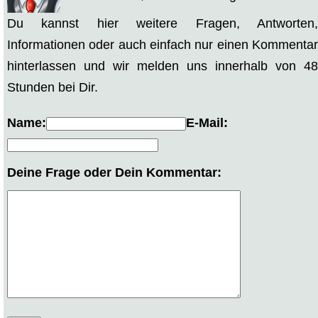
Du kannst hier weitere Fragen, Antworten,
Informationen oder auch einfach nur einen Kommentar
hinterlassen und wir melden uns innerhalb von 48
Stunden bei Dir.
Name:
E-Mail:
Deine Frage oder Dein Kommentar: