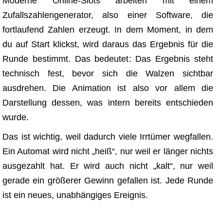
Moderne Online-Slots arbeiten mit einem
Zufallszahlengenerator, also einer Software, die
fortlaufend Zahlen erzeugt. In dem Moment, in dem
du auf Start klickst, wird daraus das Ergebnis für die
Runde bestimmt. Das bedeutet: Das Ergebnis steht
technisch fest, bevor sich die Walzen sichtbar
ausdrehen. Die Animation ist also vor allem die
Darstellung dessen, was intern bereits entschieden
wurde.
Das ist wichtig, weil dadurch viele Irrtümer wegfallen.
Ein Automat wird nicht „heiß“, nur weil er länger nichts
ausgezahlt hat. Er wird auch nicht „kalt“, nur weil
gerade ein größerer Gewinn gefallen ist. Jede Runde
ist ein neues, unabhängiges Ereignis.
Klassische Slots und moderne Video-Slots