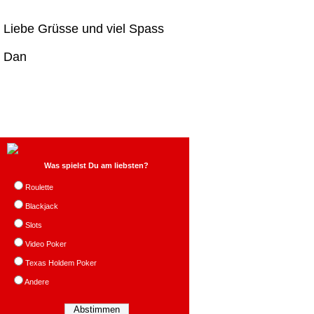
Liebe Grüsse und viel Spass
Dan
Was spielst Du am liebsten?
Roulette
Blackjack
Slots
Video Poker
Texas Holdem Poker
Andere