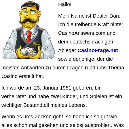
Hallo!
Mein Name ist Dealer Dan.
Ich die treibende Kraft hinter
CasinoAnswers.com und
dem deutschsprachigen
Ableger
CasinoFrage.net
sowie derjenige, der die
meisten Antworten zu euren Fragen rund ums Thema
Casino erstellt hat.
Ich wurde am 23. Januar 1981 geboren, bin
verheiratet und habe zwei Kinder, und Spielen ist ein
wichtiger Bestandteil meines Lebens.
Wenn es ums Zocken geht, so habe ich so gut wie
alles schon mal gesehen und selbst ausprobiert. Was