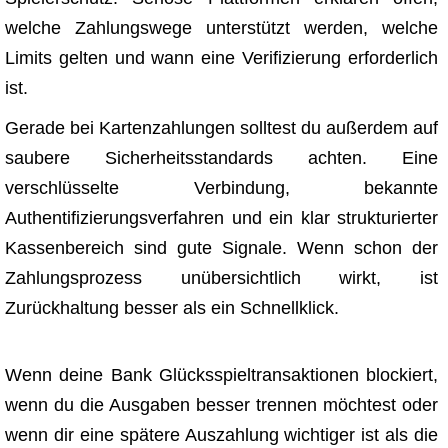
welche Zahlungswege unterstützt werden, welche
Limits gelten und wann eine Verifizierung erforderlich
ist.
Gerade bei Kartenzahlungen solltest du außerdem auf
saubere Sicherheitsstandards achten. Eine
verschlüsselte Verbindung, bekannte
Authentifizierungsverfahren und ein klar strukturierter
Kassenbereich sind gute Signale. Wenn schon der
Zahlungsprozess unübersichtlich wirkt, ist
Zurückhaltung besser als ein Schnellklick.
Wann sind Alternativen sinnvoller?
Wenn deine Bank Glücksspieltransaktionen blockiert,
wenn du die Ausgaben besser trennen möchtest oder
wenn dir eine spätere Auszahlung wichtiger ist als die