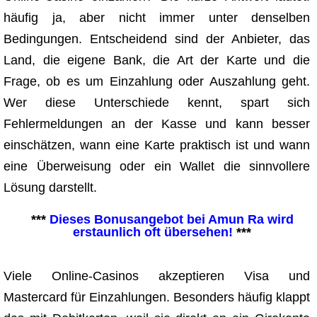
häufig ja, aber nicht immer unter denselben
Bedingungen. Entscheidend sind der Anbieter, das
Land, die eigene Bank, die Art der Karte und die
Frage, ob es um Einzahlung oder Auszahlung geht.
Wer diese Unterschiede kennt, spart sich
Fehlermeldungen an der Kasse und kann besser
einschätzen, wann eine Karte praktisch ist und wann
eine Überweisung oder ein Wallet die sinnvollere
Lösung darstellt.
***
Dieses Bonusangebot bei Amun Ra wird
erstaunlich oft übersehen!
***
Grundsätzlich: Ja, Kartenzahlungen sind oft möglich
Viele Online-Casinos akzeptieren Visa und
Mastercard für Einzahlungen. Besonders häufig klappt