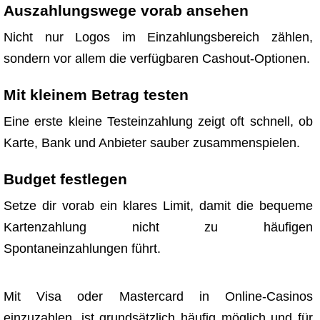
Auszahlungswege vorab ansehen
Nicht nur Logos im Einzahlungsbereich zählen,
sondern vor allem die verfügbaren Cashout-Optionen.
Mit kleinem Betrag testen
Eine erste kleine Testeinzahlung zeigt oft schnell, ob
Karte, Bank und Anbieter sauber zusammenspielen.
Budget festlegen
Setze dir vorab ein klares Limit, damit die bequeme
Kartenzahlung nicht zu häufigen
Spontaneinzahlungen führt.
Fazit: Visa und Mastercard sind oft möglich – aber nicht
automatisch ideal
Mit Visa oder Mastercard in Online-Casinos
einzuzahlen, ist grundsätzlich häufig möglich und für