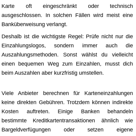
Karte oft eingeschränkt oder technisch
ausgeschlossen. In solchen Fällen wird meist eine
Banküberweisung verlangt.
Deshalb ist die wichtigste Regel: Prüfe nicht nur die
Einzahlungslogos, sondern immer auch die
Auszahlungsmethoden. Sonst wählst du vielleicht
einen bequemen Weg zum Einzahlen, musst dich
beim Auszahlen aber kurzfristig umstellen.
Welche Kosten oder Nachteile können entstehen?
Viele Anbieter berechnen für Karteneinzahlungen
keine direkten Gebühren. Trotzdem können indirekte
Kosten auftreten. Einige Banken behandeln
bestimmte Kreditkartentransaktionen ähnlich wie
Bargeldverfügungen oder setzen eigene