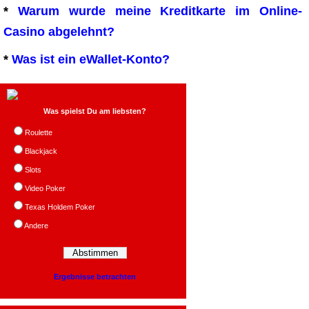
*
Warum wurde meine Kreditkarte im Online-
Casino abgelehnt?
*
Was ist ein eWallet-Konto?
Was spielst Du am liebsten?
Roulette
Blackjack
Slots
Video Poker
Texas Holdem Poker
Andere
Ergebnisse betrachten