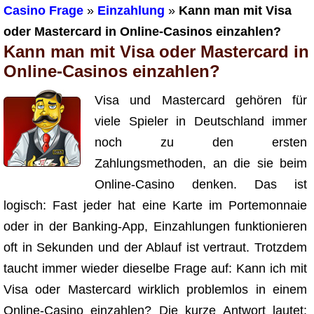
Casino Frage
»
Einzahlung
»
Kann man mit Visa
oder Mastercard in Online-Casinos einzahlen?
Kann man mit Visa oder Mastercard in
Online-Casinos einzahlen?
Visa und Mastercard gehören für
viele Spieler in Deutschland immer
noch zu den ersten
Zahlungsmethoden, an die sie beim
Online-Casino denken. Das ist
logisch: Fast jeder hat eine Karte im Portemonnaie
oder in der Banking-App, Einzahlungen funktionieren
oft in Sekunden und der Ablauf ist vertraut. Trotzdem
taucht immer wieder dieselbe Frage auf: Kann ich mit
Visa oder Mastercard wirklich problemlos in einem
Online-Casino einzahlen? Die kurze Antwort lautet: