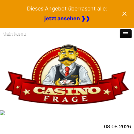
Dieses Angebot überrascht alle:
jetzt ansehen ❱❱
Main Menu
08.08.2026