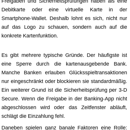
Freigaben und Sicherheitsprüfungen haben als eine
Debitkarte oder eine virtuelle Karte in der
Smartphone-Wallet. Deshalb lohnt es sich, nicht nur
auf das Logo zu schauen, sondern auch auf die
konkrete Kartenfunktion.
Warum wird meine Kartenzahlung manchmal abgelehnt?
Es gibt mehrere typische Gründe. Der häufigste ist
eine Sperre durch die kartenausgebende Bank.
Manche Banken erlauben Glücksspieltransaktionen
nur eingeschränkt oder blockieren sie standardmäßig.
Ein weiterer Grund ist die Sicherheitsprüfung per 3-D
Secure. Wenn die Freigabe in der Banking-App nicht
abgeschlossen wird oder das Zeitfenster abläuft,
schlägt die Einzahlung fehl.
Daneben spielen ganz banale Faktoren eine Rolle: