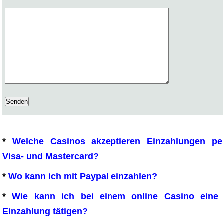
Ähnliche Fragen:
*
Welche Casinos akzeptieren Einzahlungen pe
Visa- und Mastercard?
*
Wo kann ich mit Paypal einzahlen?
*
Wie kann ich bei einem online Casino eine
Einzahlung tätigen?