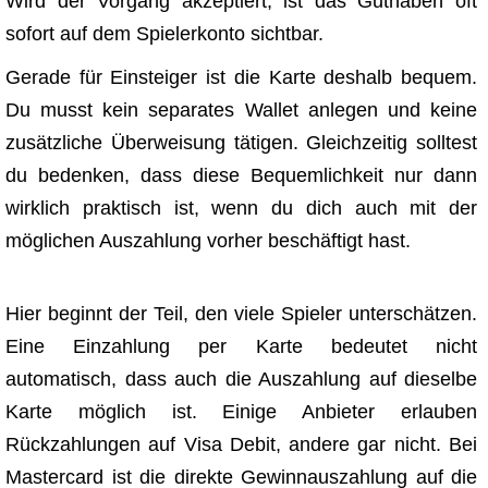
Wird der Vorgang akzeptiert, ist das Guthaben oft
sofort auf dem Spielerkonto sichtbar.
Gerade für Einsteiger ist die Karte deshalb bequem.
Du musst kein separates Wallet anlegen und keine
zusätzliche Überweisung tätigen. Gleichzeitig solltest
du bedenken, dass diese Bequemlichkeit nur dann
wirklich praktisch ist, wenn du dich auch mit der
möglichen Auszahlung vorher beschäftigt hast.
Kann ich Gewinne auch zurück auf die Karte auszahlen
lassen?
Hier beginnt der Teil, den viele Spieler unterschätzen.
Eine Einzahlung per Karte bedeutet nicht
automatisch, dass auch die Auszahlung auf dieselbe
Karte möglich ist. Einige Anbieter erlauben
Rückzahlungen auf Visa Debit, andere gar nicht. Bei
Mastercard ist die direkte Gewinnauszahlung auf die