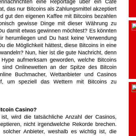
nnachrichten eine Reportage über ein Café
at, das nur Bitcoins als Zahlungsmittel akzeptiert
nd gut den eigenen Kaffee mit Bitcoins bezahlen
ronisch gewisse Dinge mit dieser Währung zu
 Du damit etwas gewinnen möchtest? Es könnten
i Dir herumliegen und Du hast keine Verwendung
u die Möglichkeit hättest, diese Bitcoins in eine
andeln? Nun, hier ist die gute Nachricht, denn
n Hype aufmerksam geworden, welche Bitcoins
at sind Onlinewetten an der Spitze des Bitcoin
line Buchmacher, Wettanbieter und Casinos
, um speziell das Wettern mit Bitcoins zu
itcoin Casino?
ist, wird die tatsächliche Anzahl der Casinos,
eptieren, nicht irgendwelche Rekorde brechen.
 solcher Anbieter, weshalb es wichtig ist, die