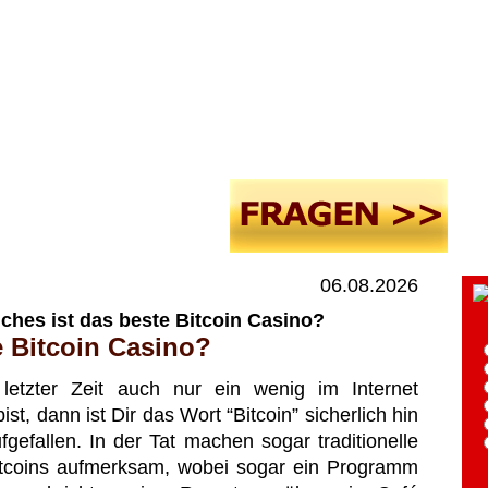
06.08.2026
ches ist das beste Bitcoin Casino?
e Bitcoin Casino?
etzter Zeit auch nur ein wenig im Internet
st, dann ist Dir das Wort “Bitcoin” sicherlich hin
gefallen. In der Tat machen sogar traditionelle
itcoins aufmerksam, wobei sogar ein Programm