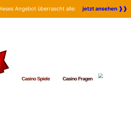
ieses Angebot überrascht alle:
jetzt ansehen ❱❱
Casino Spiele
Casino Fragen