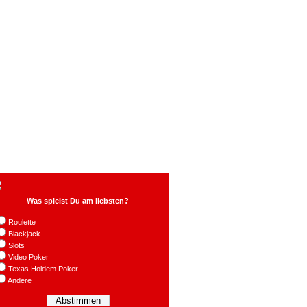
Was spielst Du am liebsten?
Roulette
Blackjack
Slots
Video Poker
Texas Holdem Poker
Andere