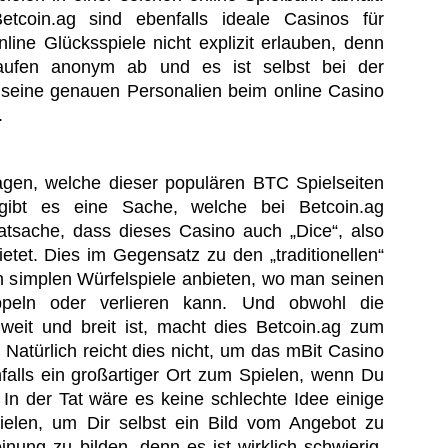
coin.ag sind ebenfalls ideale Casinos für
line Glücksspiele nicht explizit erlauben, denn
 laufen anonym ab und es ist selbst bei der
, seine genauen Personalien beim online Casino
.
sagen, welche dieser populären BTC Spielseiten
s gibt es eine Sache, welche bei Betcoin.ag
Tatsache, dass dieses Casino auch „Dice“, also
ietet. Dies im Gegensatz zu den „traditionellen“
ch simplen Würfelspiele anbieten, wo man seinen
ppeln oder verlieren kann. Und obwohl die
 weit und breit ist, macht dies Betcoin.ag zum
. Natürlich reicht dies nicht, um das mBit Casino
falls ein großartiger Ort zum Spielen, wenn Du
 In der Tat wäre es keine schlechte Idee einige
ielen, um Dir selbst ein Bild vom Angebot zu
ung zu bilden, denn es ist wirklich schwierig,