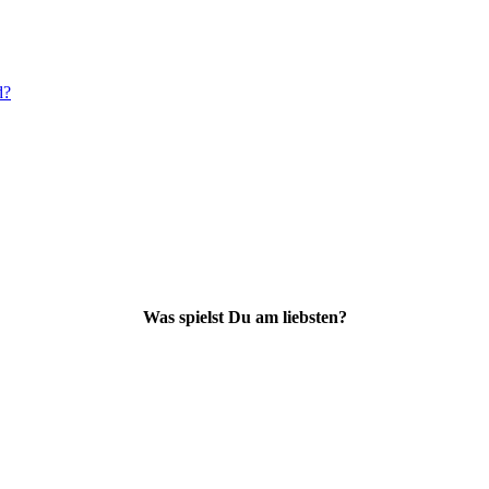
d?
Was spielst Du am liebsten?