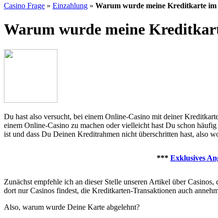
Casino Frage
»
Einzahlung
»
Warum wurde meine Kreditkarte im 
Warum wurde meine Kreditkart
Du hast also versucht, bei einem Online-Casino mit deiner Kreditkart
einem Online-Casino zu machen oder vielleicht hast Du schon häufig 
ist und dass Du Deinen Kreditrahmen nicht überschritten hast, also 
***
Exklusives Ang
Zunächst empfehle ich an dieser Stelle unseren Artikel über Casinos
dort nur Casinos findest, die Kreditkarten-Transaktionen auch anneh
Also, warum wurde Deine Karte abgelehnt?