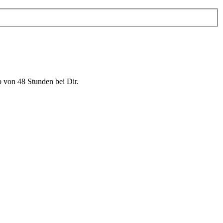
b von 48 Stunden bei Dir.