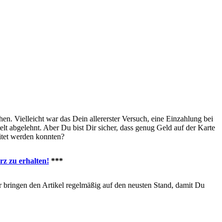
n. Vielleicht war das Dein allererster Versuch, eine Einzahlung bei
t abgelehnt. Aber Du bist Dir sicher, dass genug Geld auf der Karte
eitet werden konnten?
rz zu erhalten!
***
r bringen den Artikel regelmäßig auf den neusten Stand, damit Du