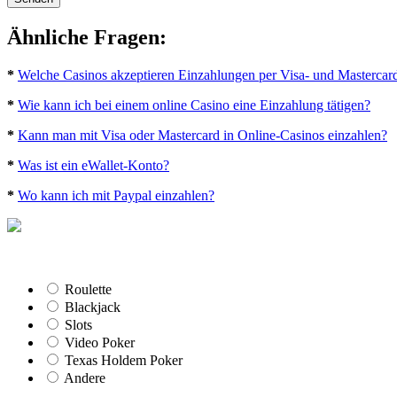
Ähnliche Fragen:
*
Welche Casinos akzeptieren Einzahlungen per Visa- und Mastercar
*
Wie kann ich bei einem online Casino eine Einzahlung tätigen?
*
Kann man mit Visa oder Mastercard in Online-Casinos einzahlen?
*
Was ist ein eWallet-Konto?
*
Wo kann ich mit Paypal einzahlen?
Roulette
Blackjack
Slots
Video Poker
Texas Holdem Poker
Andere