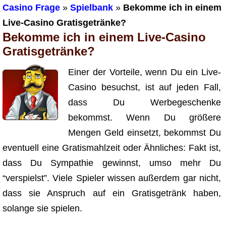
Casino Frage
»
Spielbank
»
Bekomme ich in einem
Live-Casino Gratisgetränke?
Bekomme ich in einem Live-Casino
Gratisgetränke?
Einer der Vorteile, wenn Du ein Live-
Casino besuchst, ist auf jeden Fall,
dass Du Werbegeschenke
bekommst. Wenn Du größere
Mengen Geld einsetzt, bekommst Du
eventuell eine Gratismahlzeit oder Ähnliches: Fakt ist,
dass Du Sympathie gewinnst, umso mehr Du
“verspielst”. Viele Spieler wissen außerdem gar nicht,
dass sie Anspruch auf ein Gratisgetränk haben,
solange sie spielen.