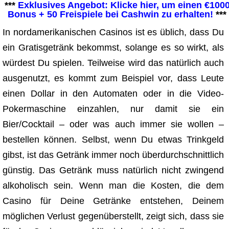
***
Exklusives Angebot: Klicke hier, um einen €100
Bonus + 50 Freispiele bei Cashwin zu erhalten!
***
In nordamerikanischen Casinos ist es üblich, dass Du
ein Gratisgetränk bekommst, solange es so wirkt, als
würdest Du spielen. Teilweise wird das natürlich auch
ausgenutzt, es kommt zum Beispiel vor, dass Leute
einen Dollar in den Automaten oder in die Video-
Pokermaschine einzahlen, nur damit sie ein
Bier/Cocktail – oder was auch immer sie wollen –
bestellen können. Selbst, wenn Du etwas Trinkgeld
gibst, ist das Getränk immer noch überdurchschnittlich
günstig. Das Getränk muss natürlich nicht zwingend
alkoholisch sein. Wenn man die Kosten, die dem
Casino für Deine Getränke entstehen, Deinem
möglichen Verlust gegenüberstellt, zeigt sich, dass sie