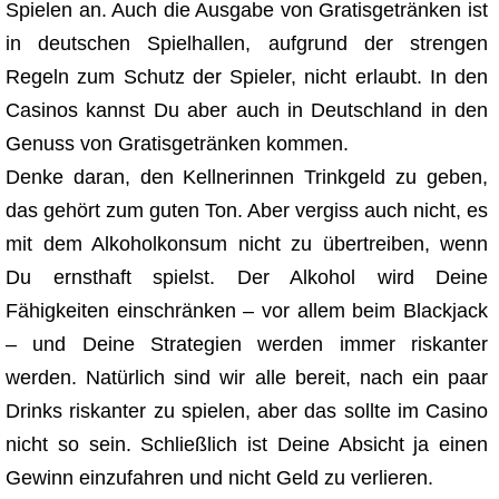
Spielen an. Auch die Ausgabe von Gratisgetränken ist
in deutschen Spielhallen, aufgrund der strengen
Regeln zum Schutz der Spieler, nicht erlaubt. In den
Casinos kannst Du aber auch in Deutschland in den
Genuss von Gratisgetränken kommen.
Denke daran, den Kellnerinnen Trinkgeld zu geben,
das gehört zum guten Ton. Aber vergiss auch nicht, es
mit dem Alkoholkonsum nicht zu übertreiben, wenn
Du ernsthaft spielst. Der Alkohol wird Deine
Fähigkeiten einschränken – vor allem beim Blackjack
– und Deine Strategien werden immer riskanter
werden. Natürlich sind wir alle bereit, nach ein paar
Drinks riskanter zu spielen, aber das sollte im Casino
nicht so sein. Schließlich ist Deine Absicht ja einen
Gewinn einzufahren und nicht Geld zu verlieren.