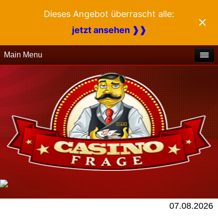
Dieses Angebot überrascht alle:
jetzt ansehen ❱❱
Main Menu
07.08.2026