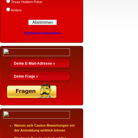
Texas Holdem Poker
Andere
Ergebnisse betrachten
Warum sich Casino-Bewertungen vor
der Anmeldung wirklich lohnen