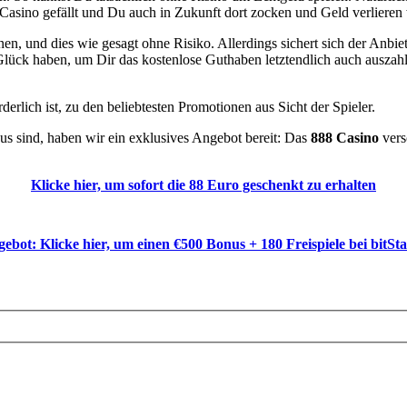
e Casino gefällt und Du auch in Zukunft dort zocken und Geld verlieren 
, und dies wie gesagt ohne Risiko. Allerdings sichert sich der Anbiet
Glück haben, um Dir das kostenlose Guthaben letztendlich auch auszahl
rlich ist, zu den beliebtesten Promotionen aus Sicht der Spieler.
us sind, haben wir ein exklusives Angebot bereit: Das
888 Casino
vers
Klicke hier, um sofort die 88 Euro geschenkt zu erhalten
ebot: Klicke hier, um einen €500 Bonus + 180 Freispiele bei bitSta