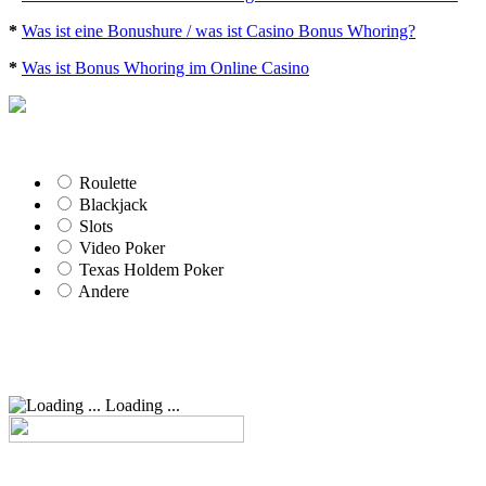
*
Was ist eine Bonushure / was ist Casino Bonus Whoring?
*
Was ist Bonus Whoring im Online Casino
Roulette
Blackjack
Slots
Video Poker
Texas Holdem Poker
Andere
Loading ...