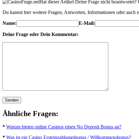
Hat dieser Artikel Deine Frage nicht beantwortet?
Du kannst hier weitere Fragen, Antworten, Informationen oder auch 
Name:
E-Mail:
Deine Frage oder Dein Kommentar:
Ähnliche Fragen:
*
Warum bieten online Casinos einen No Deposit Bonus an?
*
Was ist ein Casino Ersteinzahlungsbonus / Willkommensbonus?