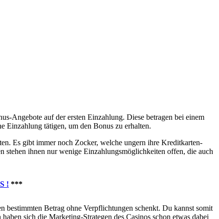
nus-Angebote auf der ersten Einzahlung. Diese betragen bei einem
ne Einzahlung tätigen, um den Bonus zu erhalten.
ten. Es gibt immer noch Zocker, welche ungern ihre Kreditkarten-
n stehen ihnen nur wenige Einzahlungsmöglichkeiten offen, die auch
S !
***
en bestimmten Betrag ohne Verpflichtungen schenkt. Du kannst somit
h haben sich die Marketing-Strategen des Casinos schon etwas dabei