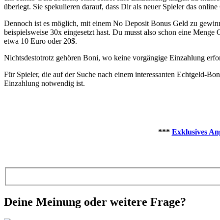
überlegt. Sie spekulieren darauf, dass Dir als neuer Spieler das onlin
Dennoch ist es möglich, mit einem No Deposit Bonus Geld zu gewinnen
beispielsweise 30x eingesetzt hast. Du musst also schon eine Menge 
etwa 10 Euro oder 20$.
Nichtsdestotrotz gehören Boni, wo keine vorgängige Einzahlung erforde
Für Spieler, die auf der Suche nach einem interessanten Echtgeld-Bon
Einzahlung notwendig ist.
***
Exklusives Ang
Deine Meinung oder weitere Frage?