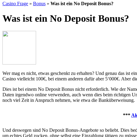
Casino Frage
»
Bonus
»
Was ist ein No Deposit Bonus?
Was ist ein No Deposit Bonus?
Wer mag es nicht, etwas geschenkt zu erhalten? Und genau das ist e
Casino vielleicht 100€, bei einem anderen dafür aber 5‘000€. Aber di
Dies ist bei einem No Deposit Bonus nicht erforderlich. Wie der Nam
Daten irgendwo online verwenden, auch wenn dies beim richtigen Um
noch viel Zeit in Anspruch nehmen, wie etwa die Banküberweisung.
***
Ak
Und deswegen sind No Deposit Bonus-Angebote so beliebt. Dies bedeu
um echtes Geld zocken, ohne selbst eine Einzahlung tätigen zu müsse