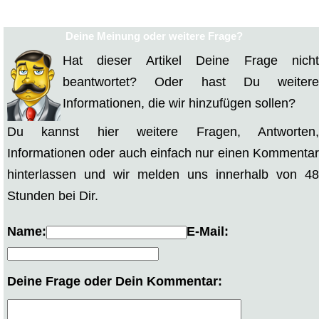
Deine Meinung oder weitere Frage?
Hat dieser Artikel Deine Frage nicht
beantwortet? Oder hast Du weitere
Informationen, die wir hinzufügen sollen?
Du kannst hier weitere Fragen, Antworten,
Informationen oder auch einfach nur einen Kommentar
hinterlassen und wir melden uns innerhalb von 48
Stunden bei Dir.
Name:
E-Mail:
Deine Frage oder Dein Kommentar: