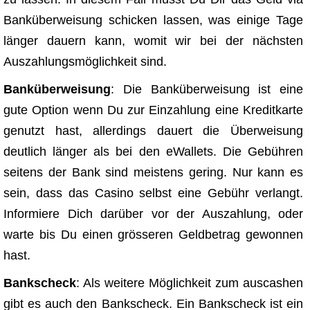
Banküberweisung schicken lassen, was einige Tage
länger dauern kann, womit wir bei der nächsten
Auszahlungsmöglichkeit sind.
Banküberweisung
: Die Banküberweisung ist eine
gute Option wenn Du zur Einzahlung eine Kreditkarte
genutzt hast, allerdings dauert die Überweisung
deutlich länger als bei den eWallets. Die Gebühren
seitens der Bank sind meistens gering. Nur kann es
sein, dass das Casino selbst eine Gebühr verlangt.
Informiere Dich darüber vor der Auszahlung, oder
warte bis Du einen grösseren Geldbetrag gewonnen
hast.
Bankscheck
: Als weitere Möglichkeit zum auscashen
gibt es auch den Bankscheck. Ein Bankscheck ist ein