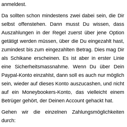
anmeldest.
Da sollten schon mindestens zwei dabei sein, die Dir
selbst offenstehen. Dann musst Du wissen, dass
Auszahlungen in der Regel zuerst über jene Option
getätigt werden müssen, über die Du eingezahlt hast,
zumindest bis zum eingezahlten Betrag. Dies mag Dir
als Schikane erscheinen. Es ist aber in erster Linie
eine Sicherheitsmassnahme. Wenn Du über Dein
Paypal-Konto einzahlst, dann soll es auch nur möglich
sein, wieder auf dieses Konto auszucashen, und nicht
auf ein Moneybookers-Konto, das vielleicht einem
Betrüger gehört, der Deinen Account gehackt hat.
Gehen wir die einzelnen Zahlungsmöglichkeiten
durch: