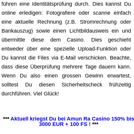
führen eine Identitätsprüfung durch. Dies kannst Du
online erledigen: Fotografiere oder scanne einfach
eine aktuelle Rechnung (z.B. Stromrechnung oder
Bankauszug) sowie einen Lichtbildausweis ein und
übermittle diese dem Casino. Dies geschieht
entweder über eine spezielle Upload-Funktion oder
Du kannst die Files via E-Mail verschicken. Beachte,
dass diese Überprüfung mehrere Tage dauern kann.
Wenn Du also einen grossen Gewinn erwartest,
solltest Du diesen Sicherheitscheck frühzeitig
durchführen. Viel Glück!
***
Aktuell kriegst Du bei Amun Ra Casino 150% bi
3000 EUR + 100 FS !
***