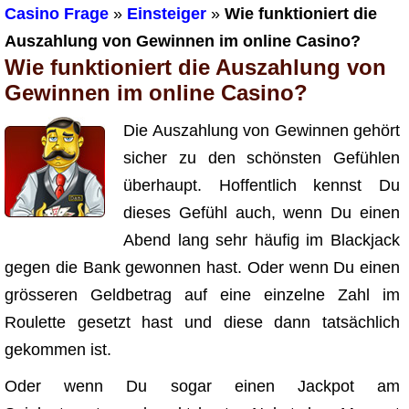
Casino Frage
»
Einsteiger
»
Wie funktioniert die
Auszahlung von Gewinnen im online Casino?
Wie funktioniert die Auszahlung von
Gewinnen im online Casino?
Die Auszahlung von Gewinnen gehört
sicher zu den schönsten Gefühlen
überhaupt. Hoffentlich kennst Du
dieses Gefühl auch, wenn Du einen
Abend lang sehr häufig im Blackjack
gegen die Bank gewonnen hast. Oder wenn Du einen
grösseren Geldbetrag auf eine einzelne Zahl im
Roulette gesetzt hast und diese dann tatsächlich
gekommen ist.
Oder wenn Du sogar einen Jackpot am