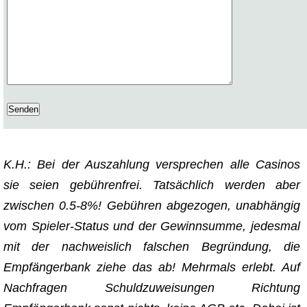
Leserfragen zum Blackjack spielen:
K.H.: Bei der Auszahlung versprechen alle Casinos
sie seien gebührenfrei. Tatsächlich werden aber
zwischen 0.5-8%! Gebühren abgezogen, unabhängig
vom Spieler-Status und der Gewinnsumme, jedesmal
mit der nachweislich falschen Begründung, die
Empfängerbank ziehe das ab! Mehrmals erlebt. Auf
Nachfragen Schuldzuweisungen Richtung