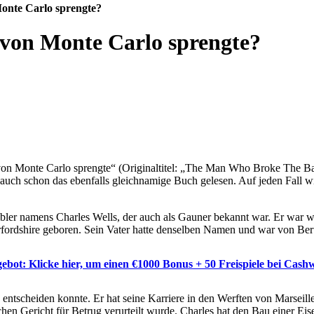
onte Carlo sprengte?
 von Monte Carlo sprengte?
von Monte Carlo sprengte“ (Originaltitel: „The Man Who Broke The B
auch schon das ebenfalls gleichnamige Buch gelesen. Auf jeden Fall wi
er namens Charles Wells, der auch als Gauner bekannt war. Er war wah
ordshire geboren. Sein Vater hatte denselben Namen und war von Beruf
ebot: Klicke hier, um einen €1000 Bonus + 50 Freispiele bei Cashw
b entscheiden konnte. Er hat seine Karriere in den Werften von Marseil
en Gericht für Betrug verurteilt wurde. Charles hat den Bau einer Eis