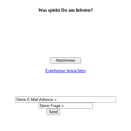
Was spielst Du am liebsten?
Ergebnisse betrachten