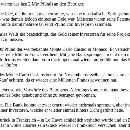
 wären das fast 2 Mio Pfund) an den Betrüger.
e Idee, die ihn reich machen sollte, war eine musikalische Springschnur
– was damals jedoch einiges an Geld war. Meistens waren seine Patente
r konnte damit mehrere tausend Pfund von Investoren sammeln.
les Wells nie beabsichtigt, das Geld seiner Investoren für seine Projek
en zu müssen.
00 Pfund das weltbekannte Monte Carlo Casino in Monaco. Er versuchte 
er eine Million Francs verdient. Mit „die Bank sprengen“ meint man ni
e Jetons werden dann vom Casinopersonal wieder aufgefüllt und das Spi
uschöpfen.
en des Monte Carlo Casinos betrat. Im November desselben Jahres kam er
n Kauf nehmen, da er wieder eine Millionen Francs gewonnen hat.
e, ebenso wie Vorwürfe des Betrügens. Allerdings konnte niemand beweis
f seiner Seite gehabt und ohne zu betrügen gewonnen.
en. Die Bank konnte er zwar erneut wieder mehrmals sprengen, aber im U
er Investoren, welche er wieder einmal hinters Licht geführt hatte.
urück in Frankreich – in Le Havre schließlich verhaftet wurde und an 
 Dann wollte Charles sein Glück wieder in Frankreich versuchen, aber 