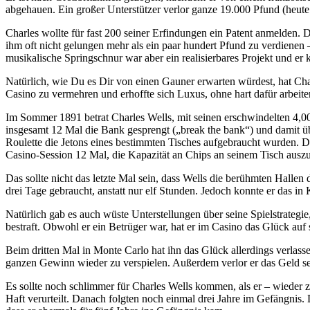
abgehauen. Ein großer Unterstützer verlor ganze 19.000 Pfund (heute
Charles wollte für fast 200 seiner Erfindungen ein Patent anmelden. Di
ihm oft nicht gelungen mehr als ein paar hundert Pfund zu verdienen 
musikalische Springschnur war aber ein realisierbares Projekt und e
Natürlich, wie Du es Dir von einen Gauner erwarten würdest, hat Char
Casino zu vermehren und erhoffte sich Luxus, ohne hart dafür arbeit
Im Sommer 1891 betrat Charles Wells, mit seinen erschwindelten 4,0
insgesamt 12 Mal die Bank gesprengt („break the bank“) und damit üb
Roulette die Jetons eines bestimmten Tisches aufgebraucht wurden. Di
Casino-Session 12 Mal, die Kapazität an Chips an seinem Tisch ausz
Das sollte nicht das letzte Mal sein, dass Wells die berühmten Hall
drei Tage gebraucht, anstatt nur elf Stunden. Jedoch konnte er das i
Natürlich gab es auch wüste Unterstellungen über seine Spielstrategi
bestraft. Obwohl er ein Betrüger war, hat er im Casino das Glück au
Beim dritten Mal in Monte Carlo hat ihn das Glück allerdings verlass
ganzen Gewinn wieder zu verspielen. Außerdem verlor er das Geld sein
Es sollte noch schlimmer für Charles Wells kommen, als er – wieder z
Haft verurteilt. Danach folgten noch einmal drei Jahre im Gefängnis.