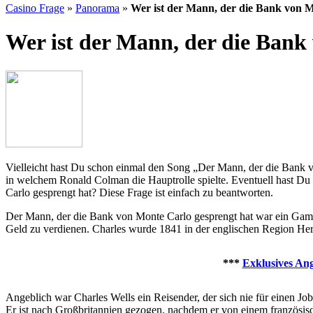
Casino Frage
»
Panorama
»
Wer ist der Mann, der die Bank von M
Wer ist der Mann, der die Bank
Vielleicht hast Du schon einmal den Song „Der Mann, der die Bank 
in welchem Ronald Colman die Hauptrolle spielte. Eventuell hast Du 
Carlo gesprengt hat? Diese Frage ist einfach zu beantworten.
Der Mann, der die Bank von Monte Carlo gesprengt hat war ein Gambl
Geld zu verdienen. Charles wurde 1841 in der englischen Region Herf
***
Exklusives Ang
Angeblich war Charles Wells ein Reisender, der sich nie für einen Jo
Er ist nach Großbritannien gezogen, nachdem er von einem französisch