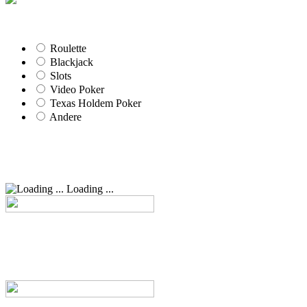
Roulette
Blackjack
Slots
Video Poker
Texas Holdem Poker
Andere
Loading ...