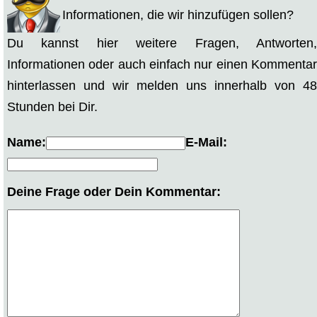
Informationen, die wir hinzufügen sollen?
Du kannst hier weitere Fragen, Antworten,
Informationen oder auch einfach nur einen Kommentar
hinterlassen und wir melden uns innerhalb von 48
Stunden bei Dir.
Name:
E-Mail:
Deine Frage oder Dein Kommentar: