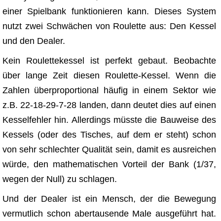
einer Spielbank funktionieren kann. Dieses System
nutzt zwei Schwächen von Roulette aus: Den Kessel
und den Dealer.
Kein Roulettekessel ist perfekt gebaut. Beobachte
über lange Zeit diesen Roulette-Kessel. Wenn die
Zahlen überproportional häufig in einem Sektor wie
z.B. 22-18-29-7-28 landen, dann deutet dies auf einen
Kesselfehler hin. Allerdings müsste die Bauweise des
Kessels (oder des Tisches, auf dem er steht) schon
von sehr schlechter Qualität sein, damit es ausreichen
würde, den mathematischen Vorteil der Bank (1/37,
wegen der Null) zu schlagen.
Und der Dealer ist ein Mensch, der die Bewegung
vermutlich schon abertausende Male ausgeführt hat.