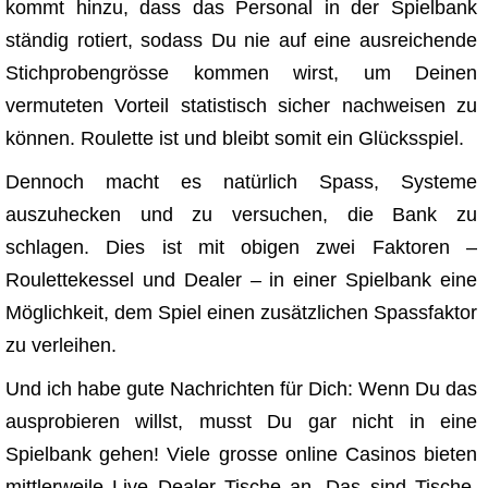
kommt hinzu, dass das Personal in der Spielbank
ständig rotiert, sodass Du nie auf eine ausreichende
Stichprobengrösse kommen wirst, um Deinen
vermuteten Vorteil statistisch sicher nachweisen zu
können. Roulette ist und bleibt somit ein Glücksspiel.
Dennoch macht es natürlich Spass, Systeme
auszuhecken und zu versuchen, die Bank zu
schlagen. Dies ist mit obigen zwei Faktoren –
Roulettekessel und Dealer – in einer Spielbank eine
Möglichkeit, dem Spiel einen zusätzlichen Spassfaktor
zu verleihen.
Und ich habe gute Nachrichten für Dich: Wenn Du das
ausprobieren willst, musst Du gar nicht in eine
Spielbank gehen! Viele grosse online Casinos bieten
mittlerweile Live Dealer Tische an. Das sind Tische,