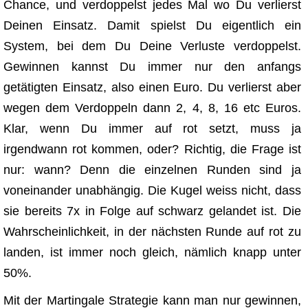
Chance, und verdoppelst jedes Mal wo Du verlierst
Deinen Einsatz. Damit spielst Du eigentlich ein
System, bei dem Du Deine Verluste verdoppelst.
Gewinnen kannst Du immer nur den anfangs
getätigten Einsatz, also einen Euro. Du verlierst aber
wegen dem Verdoppeln dann 2, 4, 8, 16 etc Euros.
Klar, wenn Du immer auf rot setzt, muss ja
irgendwann rot kommen, oder? Richtig, die Frage ist
nur: wann? Denn die einzelnen Runden sind ja
voneinander unabhängig. Die Kugel weiss nicht, dass
sie bereits 7x in Folge auf schwarz gelandet ist. Die
Wahrscheinlichkeit, in der nächsten Runde auf rot zu
landen, ist immer noch gleich, nämlich knapp unter
50%.
Mit der Martingale Strategie kann man nur gewinnen,