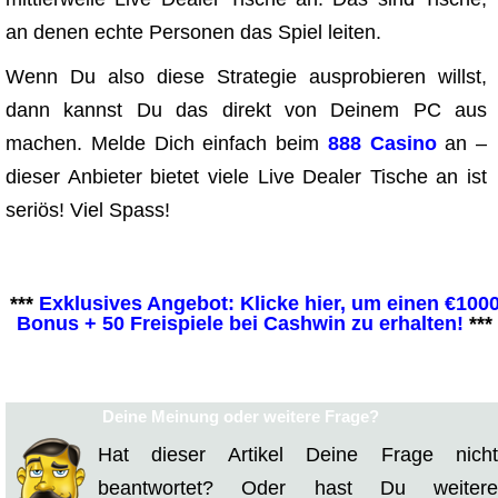
an denen echte Personen das Spiel leiten.
Wenn Du also diese Strategie ausprobieren willst,
dann kannst Du das direkt von Deinem PC aus
machen. Melde Dich einfach beim
888 Casino
an –
dieser Anbieter bietet viele Live Dealer Tische an ist
seriös! Viel Spass!
***
Exklusives Angebot: Klicke hier, um einen €100
Bonus + 50 Freispiele bei Cashwin zu erhalten!
***
Deine Meinung oder weitere Frage?
Hat dieser Artikel Deine Frage nicht
beantwortet? Oder hast Du weitere