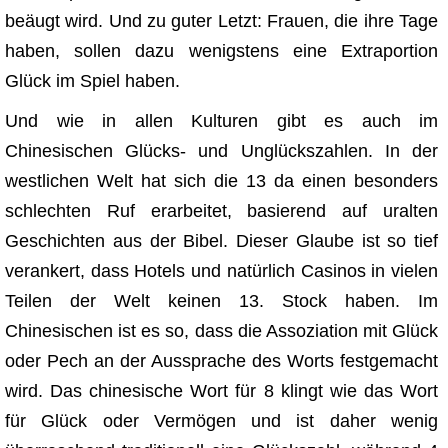
beäugt wird. Und zu guter Letzt: Frauen, die ihre Tage
haben, sollen dazu wenigstens eine Extraportion
Glück im Spiel haben.
Und wie in allen Kulturen gibt es auch im
Chinesischen Glücks- und Unglückszahlen. In der
westlichen Welt hat sich die 13 da einen besonders
schlechten Ruf erarbeitet, basierend auf uralten
Geschichten aus der Bibel. Dieser Glaube ist so tief
verankert, dass Hotels und natürlich Casinos in vielen
Teilen der Welt keinen 13. Stock haben. Im
Chinesischen ist es so, dass die Assoziation mit Glück
oder Pech an der Aussprache des Worts festgemacht
wird. Das chinesische Wort für 8 klingt wie das Wort
für Glück oder Vermögen und ist daher wenig