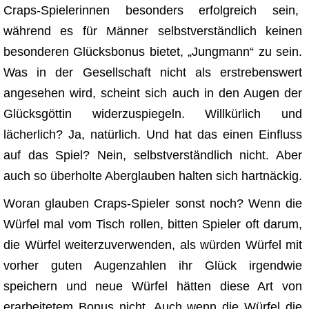
Craps-Spielerinnen besonders erfolgreich sein,
während es für Männer selbstverständlich keinen
besonderen Glücksbonus bietet, „Jungmann“ zu sein.
Was in der Gesellschaft nicht als erstrebenswert
angesehen wird, scheint sich auch in den Augen der
Glücksgöttin widerzuspiegeln. Willkürlich und
lächerlich? Ja, natürlich. Und hat das einen Einfluss
auf das Spiel? Nein, selbstverständlich nicht. Aber
auch so überholte Aberglauben halten sich hartnäckig.
Woran glauben Craps-Spieler sonst noch? Wenn die
Würfel mal vom Tisch rollen, bitten Spieler oft darum,
die Würfel weiterzuverwenden, als würden Würfel mit
vorher guten Augenzahlen ihr Glück irgendwie
speichern und neue Würfel hätten diese Art von
erarbeitetem Bonus nicht. Auch wenn die Würfel die