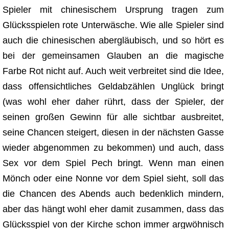
Spieler mit chinesischem Ursprung tragen zum
Glücksspielen rote Unterwäsche. Wie alle Spieler sind
auch die chinesischen abergläubisch, und so hört es
bei der gemeinsamen Glauben an die magische
Farbe Rot nicht auf. Auch weit verbreitet sind die Idee,
dass offensichtliches Geldabzählen Unglück bringt
(was wohl eher daher rührt, dass der Spieler, der
seinen großen Gewinn für alle sichtbar ausbreitet,
seine Chancen steigert, diesen in der nächsten Gasse
wieder abgenommen zu bekommen) und auch, dass
Sex vor dem Spiel Pech bringt. Wenn man einen
Mönch oder eine Nonne vor dem Spiel sieht, soll das
die Chancen des Abends auch bedenklich mindern,
aber das hängt wohl eher damit zusammen, dass das
Glücksspiel von der Kirche schon immer argwöhnisch