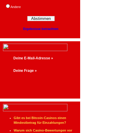
Andere
Ergebnisse betrachten
Gibt es bei Bitcoin-Casinos einen
Mindestbetrag für Einzahlungen?
Warum sich Casino-Bewertungen vor