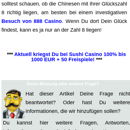
solltest schauen, ob die Chinesen mit ihrer Glückszahl
8 richtig liegen, am besten bei einem investigativen
Besuch von 888 Casino
. Wenn Du dort Dein Glück
findest, kann es ja nur an der Zahl 8 liegen!
***
Aktuell kriegst Du bei Sushi Casino 100% bis
1000 EUR + 50 Freispiele!
***
Deine Meinung oder weitere Frage?
Hat dieser Artikel Deine Frage nicht
beantwortet? Oder hast Du weitere
Informationen, die wir hinzufügen sollen?
Du kannst hier weitere Fragen, Antworten,