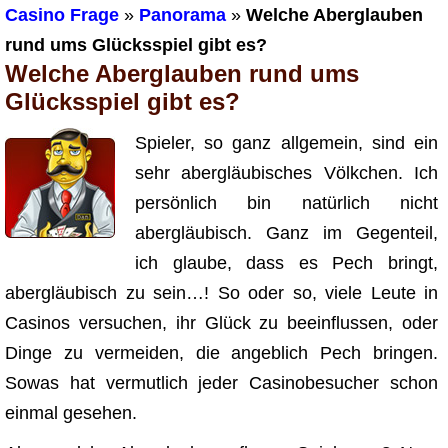
Casino Frage
»
Panorama
»
Welche Aberglauben
rund ums Glücksspiel gibt es?
Welche Aberglauben rund ums
Glücksspiel gibt es?
Spieler, so ganz allgemein, sind ein
sehr abergläubisches Völkchen. Ich
persönlich bin natürlich nicht
abergläubisch. Ganz im Gegenteil,
ich glaube, dass es Pech bringt,
abergläubisch zu sein…! So oder so, viele Leute in
Casinos versuchen, ihr Glück zu beeinflussen, oder
Dinge zu vermeiden, die angeblich Pech bringen.
Sowas hat vermutlich jeder Casinobesucher schon
einmal gesehen.