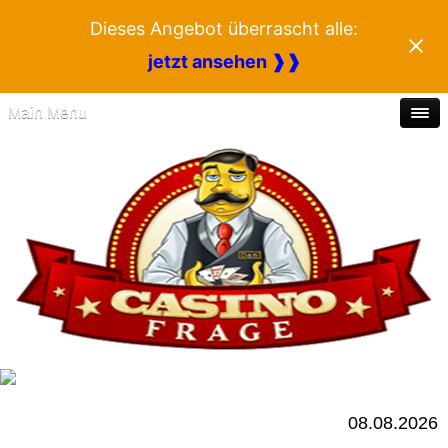
Dieses Angebot überrascht alle:
jetzt ansehen ❱❱
Main Menu
08.08.2026