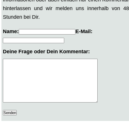
hinterlassen und wir melden uns innerhalb von 48
Stunden bei Dir.
Name:
E-Mail:
Deine Frage oder Dein Kommentar:
Ähnliche Fragen: