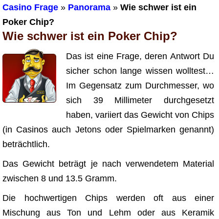
Casino Frage
»
Panorama
»
Wie schwer ist ein
Poker Chip?
Wie schwer ist ein Poker Chip?
Das ist eine Frage, deren Antwort Du
sicher schon lange wissen wolltest…
Im Gegensatz zum Durchmesser, wo
sich 39 Millimeter durchgesetzt
haben, variiert das Gewicht von Chips
(in Casinos auch Jetons oder Spielmarken genannt)
beträchtlich.
Das Gewicht beträgt je nach verwendetem Material
zwischen 8 und 13.5 Gramm.
Die hochwertigen Chips werden oft aus einer
Mischung aus Ton und Lehm oder aus Keramik