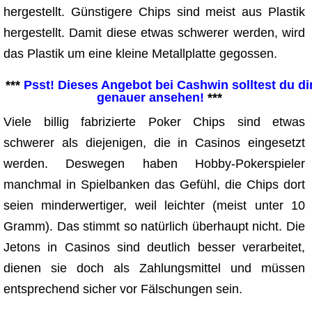
hergestellt. Günstigere Chips sind meist aus Plastik
hergestellt. Damit diese etwas schwerer werden, wird
das Plastik um eine kleine Metallplatte gegossen.
***
Psst! Dieses Angebot bei Cashwin solltest du di
genauer ansehen!
***
Viele billig fabrizierte Poker Chips sind etwas
schwerer als diejenigen, die in Casinos eingesetzt
werden. Deswegen haben Hobby-Pokerspieler
manchmal in Spielbanken das Gefühl, die Chips dort
seien minderwertiger, weil leichter (meist unter 10
Gramm). Das stimmt so natürlich überhaupt nicht. Die
Jetons in Casinos sind deutlich besser verarbeitet,
dienen sie doch als Zahlungsmittel und müssen
entsprechend sicher vor Fälschungen sein.