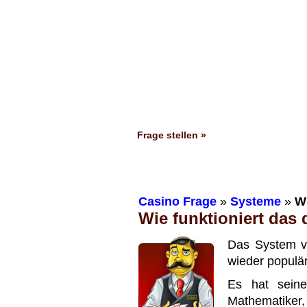
Casino Frage
»
Systeme
»
Wi
Wie funktioniert das
Das System vo
wieder populä
Es hat sein
Mathematiker,