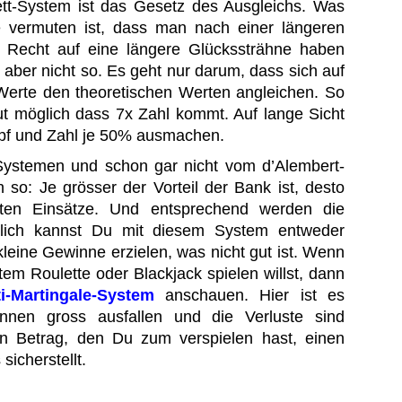
tt-System ist das Gesetz des Ausgleichs. Was
ise vermuten ist, dass man nach einer längeren
 Recht auf eine längere Glückssträhne haben
aber nicht so. Es geht nur darum, dass sich auf
 Werte den theoretischen Werten angleichen. So
ut möglich dass 7x Zahl kommt. Auf lange Sicht
pf und Zahl je 50% ausmachen.
-Systemen und schon gar nicht vom d’Alembert-
 so: Je grösser der Vorteil der Bank ist, desto
igten Einsätze. Und entsprechend werden die
lglich kannst Du mit diesem System entweder
leine Gewinne erzielen, was nicht gut ist. Wenn
m Roulette oder Blackjack spielen willst, dann
i-Martingale-System
anschauen. Hier ist es
nen gross ausfallen und die Verluste sind
en Betrag, den Du zum verspielen hast, einen
icherstellt.