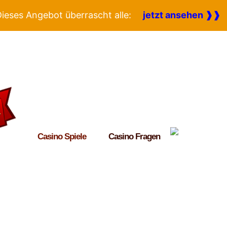
ieses Angebot überrascht alle:
jetzt ansehen ❱❱
Casino Spiele
Casino Fragen