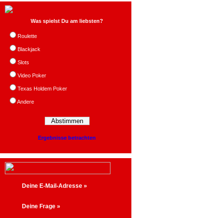
Was spielst Du am liebsten?
Roulette
Blackjack
Slots
Video Poker
Texas Holdem Poker
Andere
Ergebnisse betrachten