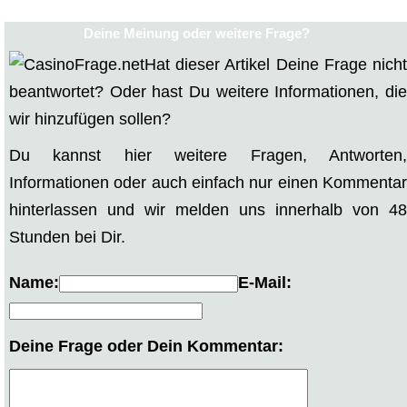
Deine Meinung oder weitere Frage?
Hat dieser Artikel Deine Frage nicht
beantwortet? Oder hast Du weitere Informationen, die
wir hinzufügen sollen?
Du kannst hier weitere Fragen, Antworten,
Informationen oder auch einfach nur einen Kommentar
hinterlassen und wir melden uns innerhalb von 48
Stunden bei Dir.
Name:
E-Mail:
Deine Frage oder Dein Kommentar: