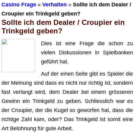
Casino Frage
»
Verhalten
»
Sollte ich dem Dealer /
Croupier ein Trinkgeld geben?
Sollte ich dem Dealer / Croupier ein
Trinkgeld geben?
Dies ist eine Frage die schon zu
vielen Diskussionen in Spielbanken
geführt hat.
Auf der einen Seite gibt es Spieler die
der Meinung sind dass es nicht nur richtig ist, sondern
fast verlangt wird, dem Dealer bei einem grösseren
Gewinn ein Trinkgeld zu geben. Schliesslich war es
der Croupier, der die Kugel so geworfen hat, dass die
richtige Zahl kam, oder? Das Trinkgeld ist somit eine
Art Belohnung für gute Arbeit.