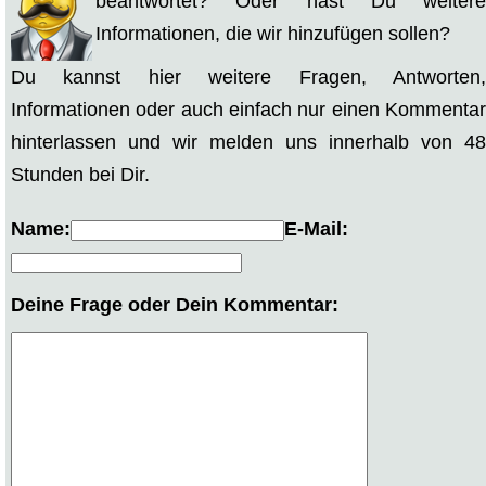
beantwortet? Oder hast Du weitere
Informationen, die wir hinzufügen sollen?
Du kannst hier weitere Fragen, Antworten,
Informationen oder auch einfach nur einen Kommentar
hinterlassen und wir melden uns innerhalb von 48
Stunden bei Dir.
Name:
E-Mail:
Deine Frage oder Dein Kommentar: