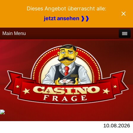
Dieses Angebot überrascht alle:
jetzt ansehen ❱❱
Main Menu
10.08.2026