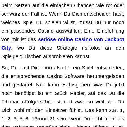
beim Setzen auf die einfachen Chancen wie rot oder
schwarz der Fall ist. Wenn Du Dich entscheiden hast,
welches Spiel Du spielen willst, musst Du nur noch
ein passendes Casino auswählen. Eine Empfehlung
von mir ist das
seriöse online Casino von Jackpot
City
, wo Du diese Strategie risikolos an den
Spielgeld-Tischen ausprobieren kannst.
So, Du hast Dich nun also für ein Spiel entschieden,
die entsprechende Casino-Software heruntergeladen
und gestartet. Nun kann es losgehen. Was Du jetzt
noch benötigst ist ein Stück Papier, auf das Du die
Fibonacci-Folge schreibst, und zwar so weit, wie Du
Dich wohl mit den Einsätzen fühlst. Das kann z.B. 1,
1, 2, 3, 5, 8, 13 und 21 sein, wenn Du nicht mehr als