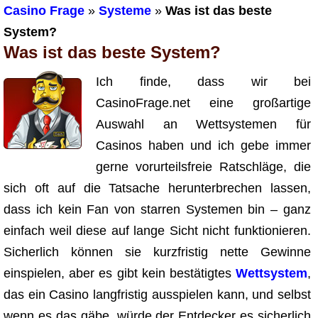
Casino Frage
»
Systeme
»
Was ist das beste
System?
Was ist das beste System?
Ich finde, dass wir bei
CasinoFrage.net eine großartige
Auswahl an Wettsystemen für
Casinos haben und ich gebe immer
gerne vorurteilsfreie Ratschläge, die
sich oft auf die Tatsache herunterbrechen lassen,
dass ich kein Fan von starren Systemen bin – ganz
einfach weil diese auf lange Sicht nicht funktionieren.
Sicherlich können sie kurzfristig nette Gewinne
einspielen, aber es gibt kein bestätigtes
Wettsystem
,
das ein Casino langfristig ausspielen kann, und selbst
wenn es das gäbe, würde der Entdecker es sicherlich