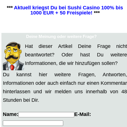
***
Aktuell kriegst Du bei Sushi Casino 100% bis
1000 EUR + 50 Freispiele!
***
Deine Meinung oder weitere Frage?
Hat dieser Artikel Deine Frage nicht
beantwortet? Oder hast Du weitere
Informationen, die wir hinzufügen sollen?
Du kannst hier weitere Fragen, Antworten,
Informationen oder auch einfach nur einen Kommentar
hinterlassen und wir melden uns innerhalb von 48
Stunden bei Dir.
Name:
E-Mail: