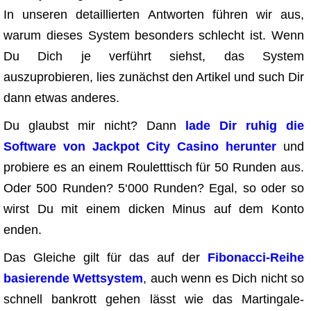
In unseren detaillierten Antworten führen wir aus,
warum dieses System besonders schlecht ist. Wenn
Du Dich je verführt siehst, das System
auszuprobieren, lies zunächst den Artikel und such Dir
dann etwas anderes.
Du glaubst mir nicht? Dann
lade Dir ruhig die
Software von Jackpot City Casino herunter
und
probiere es an einem Rouletttisch für 50 Runden aus.
Oder 500 Runden? 5‘000 Runden? Egal, so oder so
wirst Du mit einem dicken Minus auf dem Konto
enden.
Das Gleiche gilt für das auf der
Fibonacci-Reihe
basierende Wettsystem
, auch wenn es Dich nicht so
schnell bankrott gehen lässt wie das Martingale-