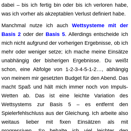
dabei – bis ich fertig bin oder bis ich verloren habe,
was ich vorher als akzeptablen Verlust definiert habe.
Manchmal nutze ich auch
Wettsysteme mit der
Basis 2
oder der
Basis 5
. Allerdings entscheide ich
mich nicht aufgrund der vorherigen Ergebnisse, ob ich
mehr oder weniger setze; ich mache meine Einsätze
unabhängig der bisherigen Ergebnisse. Du weißt
schon, eine Abfolge von 1-2-3-4-5-1-2…, abhängig
von meinem mir gesetzten Budget für den Abend. Das
macht Spaß und hält mich immer noch von Impuls-
Wetten ab. Das ist eine leichte Variation des
Wettsystems zur Basis 5 – es entfernt den
Spielerfehlschluss aus der Gleichung. Ich arbeite also
weitaus lieber mit fixen Einsätzen als mit
progressiven. So behalte ich viel leichter den