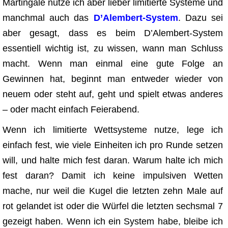
Martingale nutze ich aber lieber limitierte Systeme und
manchmal auch das
D’Alembert-System
. Dazu sei
aber gesagt, dass es beim D’Alembert-System
essentiell wichtig ist, zu wissen, wann man Schluss
macht. Wenn man einmal eine gute Folge an
Gewinnen hat, beginnt man entweder wieder von
neuem oder steht auf, geht und spielt etwas anderes
– oder macht einfach Feierabend.
Wenn ich limitierte Wettsysteme nutze, lege ich
einfach fest, wie viele Einheiten ich pro Runde setzen
will, und halte mich fest daran. Warum halte ich mich
fest daran? Damit ich keine impulsiven Wetten
mache, nur weil die Kugel die letzten zehn Male auf
rot gelandet ist oder die Würfel die letzten sechsmal 7
gezeigt haben. Wenn ich ein System habe, bleibe ich